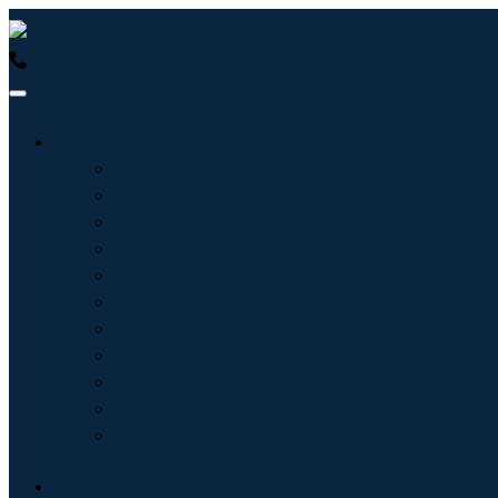
USA : +1 (855) 467-7775 (免费电话)
UK : +44 8085 022397
行业
信息技术
卫生保健
机械设备
汽车与运输
食品和饮料
能源与电力
航空航天与国防
农业
化学品与材料
建筑学
消费品
博客