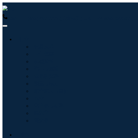
USA : +1 (855) 467-7775 (免费电话)
UK : +44 8085 022397
行业
信息技术
卫生保健
机械设备
汽车与运输
食品和饮料
能源与电力
航空航天与国防
农业
化学品与材料
建筑学
消费品
博客