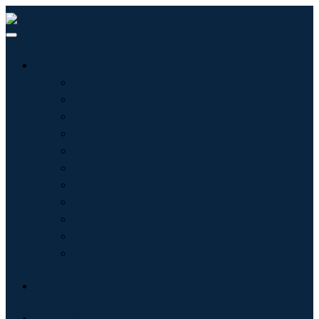
行业
信息技术
卫生保健
机械设备
汽车与运输
食品和饮料
能源与电力
航空航天与国防
农业
化学品与材料
建筑学
消费品
博客
关于我们