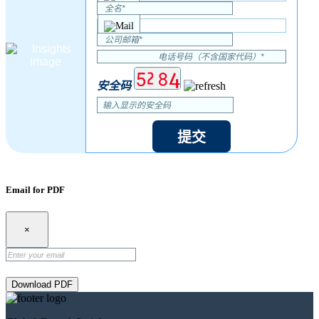
安全码
提交
Email for PDF
×
Download PDF