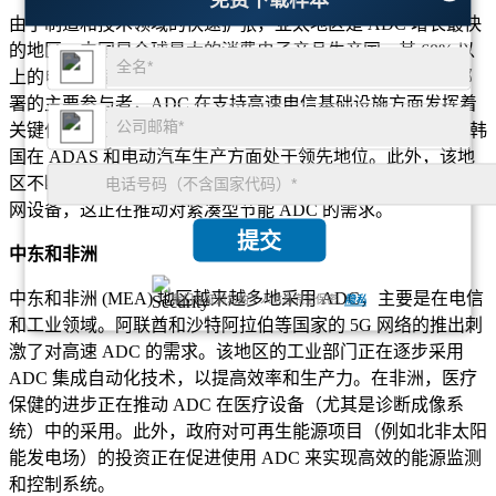
由于制造和技术领域的快速扩张，亚太地区是 ADC 增长最快
的地区。中国是全球最大的消费电子产品生产国，其 60% 以
上的电子设备都集成了 ADC。印度和东南亚正在成为 5G 部
署的主要参与者，ADC 在支持高速电信基础设施方面发挥着
关键作用。亚太地区的汽车行业正在蓬勃发展，其中日本和韩
国在 ADAS 和电动汽车生产方面处于领先地位。此外，该地
区不断发展的物联网生态系统预计到 2025 年将超过 80 亿台联
网设备，这正在推动对紧凑型节能 ADC 的需求。
提交
中东和非洲
中东和非洲 (MEA) 地区越来越多地采用 ADC，主要是在电信
我们保证对您的个人信息完全保密.
隐私
和工业领域。阿联酋和沙特阿拉伯等国家的 5G 网络的推出刺
激了对高速 ADC 的需求。该地区的工业部门正在逐步采用
ADC 集成自动化技术，以提高效率和生产力。在非洲，医疗
保健的进步正在推动 ADC 在医疗设备（尤其是诊断成像系
统）中的采用。此外，政府对可再生能源项目（例如北非太阳
能发电场）的投资正在促进使用 ADC 来实现高效的能源监测
和控制系统。