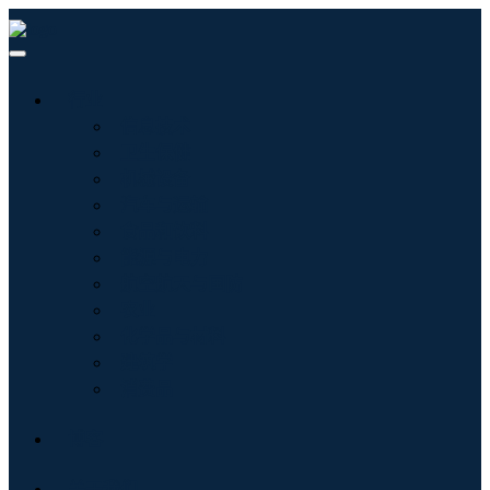
行业
信息技术
卫生保健
机械设备
汽车与运输
食品和饮料
能源与电力
航空航天与国防
农业
化学品与材料
建筑学
消费品
博客
关于我们