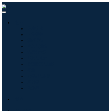
行业
信息技术
卫生保健
机械设备
汽车与运输
食品和饮料
能源与电力
航空航天与国防
农业
化学品与材料
建筑学
消费品
博客
关于我们