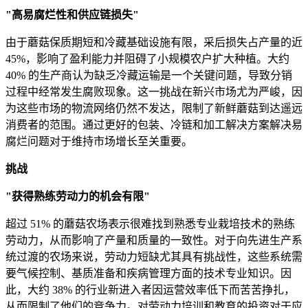
"高易腐烂性和供应链损失"
由于蘑菇保质期短和冷藏基础设施有限，采后损失占产量的近
45%，影响了盈利能力并阻碍了小规模农户扩大种植。大约
40% 的生产商认为缺乏冷藏运输是一个关键问题，导致分销
过程中经常发生腐败现象。这一挑战在新兴市场尤为严峻，因
为这些市场的物流网络仍然不发达，限制了新鲜蘑菇到达遥远
消费者的范围。通过更好的包装、冷链和加工解决方案解决易
腐烂问题对于维持市场增长至关重要。
挑战
"获得熟练劳动力的机会有限"
超过 51% 的蘑菇农场表示很难找到熟悉专业栽培技术的熟练
劳动力，从而影响了产量和质量的一致性。对于向先进生产系
统过渡的农场来说，劳动力短缺尤其具有挑战性，这些系统需
要气候控制、基质准备和疾病管理方面的技术专业知识。因
此，大约 38% 的行业新进入者因运营效率低下而苦苦挣扎，
从而限制了他们的竞争力。对劳动力培训和教育的投资对于应