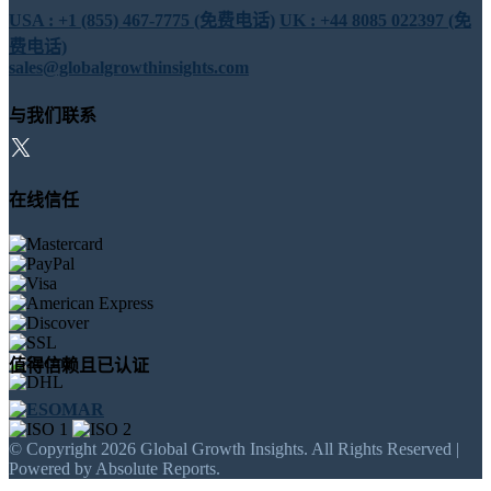
USA : +1 (855) 467-7775 (免费电话)
UK : +44 8085 022397 (免
费电话)
sales@globalgrowthinsights.com
与我们联系
在线信任
值得信赖且已认证
© Copyright 2026 Global Growth Insights. All Rights Reserved |
Powered by Absolute Reports.