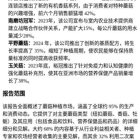
连锁店推出了新的有机香菇系列，由于消费者对特种蘑菇
的兴趣增强，前六个月销售额猛增 42%。
南磨坊冠军：
2023年，该公司宣布与室内农业技术提供商
建立战略合作伙伴关系，产能扩大15%，每公斤蘑菇的用水
量减少28%。
平野蘑菇：
2024 年，该公司推出了创新的基质配方，将生
长率提高了 35%，缩短了种植周期，使农民能够在保持质
量标准的同时提高收获频率。
玉关菇：
2023年底，裕冠推出了针对免疫力和认知健康的
强化蘑菇补充剂，使其在亚洲市场的营养保健产品销量增
长了38%。
报告范围
该报告全面概述了蘑菇种植市场，涵盖了全球约 95% 的生产
和消费动态。它提供了对主要蘑菇类型（纽扣蘑菇、香菇、牡
蛎）及其应用（包括食品和饮料、营养保健品和药品）的详细
细分和见解。大约 68% 的内容基于从行业利益相关者、种植
专家和农场经营者收集的主要见解，而其余 32% 利用二次案