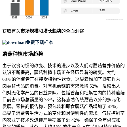
获取有关
市场规模
和
增长趋势
的全面洞察
免费下载样本
蘑菇种植市场趋势
由于饮食习惯的改变、技术的进步以及人们对蘑菇营养价值的
认识不断提高，蘑菇种植市场正在经历显着的转变。大约
68% 的消费者正在接受植物性饮食，这显着增加了蘑菇作为
肉类替代品的消费。对有机蘑菇的需求激增 52%，反映出人
们对无化学产品的日益青睐。包括香菇和牡蛎在内的特种蘑菇
目前占市场总销量的 38%，这标志着传统蘑菇以外的多元化
发展。零售商报告称，预包装和即食蘑菇产品增加了 47%，
凸显了消费者生活方式的变化和对便利性的需求。气候控制室
内农业等技术改进使产量提高了近 42%，确保了全年供应和
稳定的质量。此外，大约 58% 的生产商正在采用可持续种植