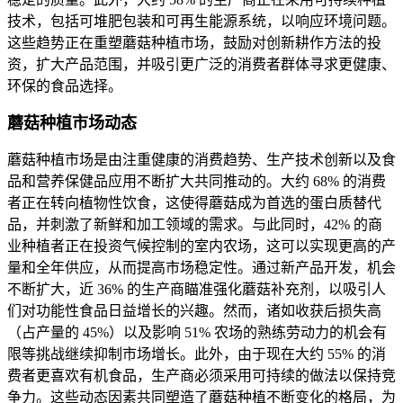
技术，包括可堆肥包装和可再生能源系统，以响应环境问题。
这些趋势正在重塑蘑菇种植市场，鼓励对创新耕作方法的投
资，扩大产品范围，并吸引更广泛的消费者群体寻求更健康、
环保的食品选择。
蘑菇种植市场动态
蘑菇种植市场是由注重健康的消费趋势、生产技术创新以及食
品和营养保健品应用不断扩大共同推动的。大约 68% 的消费
者正在转向植物性饮食，这使得蘑菇成为首选的蛋白质替代
品，并刺激了新鲜和加工领域的需求。与此同时，42% 的商
业种植者正在投资气候控制的室内农场，这可以实现更高的产
量和全年供应，从而提高市场稳定性。通过新产品开发，机会
不断扩大，近 36% 的生产商瞄准强化蘑菇补充剂，以吸引人
们对功能性食品日益增长的兴趣。然而，诸如收获后损失高
（占产量的 45%）以及影响 51% 农场的熟练劳动力的机会有
限等挑战继续抑制市场增长。此外，由于现在大约 55% 的消
费者更喜欢有机食品，生产商必须采用可持续的做法以保持竞
争力。这些动态因素共同塑造了蘑菇种植不断变化的格局，为