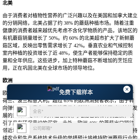
北美
由于消费者对植物性营养的广泛兴趣以及在美国和加拿大建立
的分销网络，北美占据了约 38% 的蘑菇种植市场。随着注重
健康的消费者越来越优先考虑不含化学物质的产品，该地区的
有机蘑菇销量增长了 50%。约 60% 的北美超市扩大了新鲜蘑
菇区域，反映出零售需求增长了 42%。垂直农业和气候控制
室内种植的投资增长了近 48%，使生产者能够保持稳定的质
量和全年供应。这些进步，加上特种蘑菇不断增加的烹饪应
用，正在巩固北美在全球市场的领导地位。
欧洲
×
免费下载样本
欧洲占据全球蘑菇种植市场约 30% 的份额，主要生产商位于
荷兰、波兰和意大利。超过 65% 的欧洲消费者表示，由于转
向弹性素食和素食，蘑菇消费量有所增加。该地区对可持续发
展的重视促使 55% 的种植者采用可堆肥包装和有机基质，吸
引了具有环保意识的买家。此外，欧洲 40% 的蘑菇出口销往
邻近地区，凸显了欧洲作为主要供应国的地位。政府支持可持
续农业和生产系统技术升级的举措预计将维持欧洲蘑菇行业的