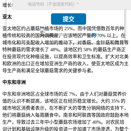
增长轨迹。
亚太
提交
亚太地区约占蘑菇种植市场的 25%，而中国凭借数百年的种
植传统和较高的国内消费量，占该地区产量的 70% 以上。在
我们保证对您的个人信息完全保密.
隐私
城市化和可支配收入增加的推动下，对香菇、金针菇和舞茸等
特种蘑菇的需求增长了 48%。该地区约 58% 的蘑菇生产商正
在投资现代化种植设施，以提高效率和卫生标准。扩大对北美
和欧洲的出口正在增加亚洲生产商的收入，使亚太地区成为主
导生产商和满足全球蘑菇需求的关键参与者。
中东和非洲
中东和非洲地区占全球市场的近 7%，由于人们对蘑菇营养价
值的认识不断提高，该地区正在经历稳定增长。大约 35% 的
城市地区消费者表示，在不断扩大的零售分销网络的支持下，
他们将蘑菇纳入每周膳食中。南非和阿联酋等国政府鼓励本地
生产，导致过去三年中小型蘑菇农场增加了 40%。对农民培
训计划和基础设施升级的投资进一步加速了市场渗透，为整个