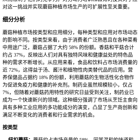
对这一挑战并实现蘑菇种植市场生产的可扩展性至关重要。
细分分析
蘑菇种植市场按类型和应用细分，每种类型和应用对市场动态
的影响不同。按类型来看，由于消费者广泛熟悉且在各种菜肴
中用途广泛，蘑菇占据了大约 58% 的份额。香菇和平菇合计
约占 37%，反映出人们对具有独特风味和健康益处的特色品
种的需求不断增长。从应用来看，食品和饮料占市场消费量的
近 72%，这得益于汤、酱汁和植物性肉类替代品的应用。营
养保健品占据约 18% 的份额，利用蘑菇的生物活性化合物作
为促进免疫力和健康的补充剂。制药业虽然规模较小，仅占
7%，但随着对蘑菇药用特性的研究日益受到关注，制药业已
成为一个快速新兴的领域。这种细分强调了市场从烹饪主食向
具有多种工业应用的多功能成分的演变，凸显了生产商创新和
满足不断变化的消费者和行业需求的机会。
按类型
纽扣蘑菇：
蘑菇约占市场产量的 58%，因其温和的味道和