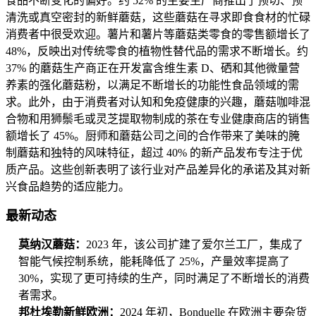
食品不断变化的偏好。约 52% 的主要生产商推出了预切、预
清洗或真空密封的新鲜蘑菇，这些蘑菇在寻求即食食材的忙碌
消费者中很受欢迎。薯片和薯片等蘑菇类零食的零售额增长了
48%，反映出对传统零食的植物性替代品的需求不断增长。约
37% 的蘑菇生产商正在开发富含维生素 D、硒和其他微量营
养素的强化蘑菇粉，以满足不断增长的功能性食品领域的需
求。此外，由于消费者对认知和免疫健康的兴趣，蘑菇咖啡混
合物和用狮鬃毛或灵芝提取物制成的茶在专业健康商店的销售
额增长了 45%。厨师和蘑菇公司之间的合作带来了美味的腌
制蘑菇和独特的风味特征，超过 40% 的新产品发布专注于优
质产品。这些创新表明了该行业对产品差异化的承诺及其对新
兴食品趋势的适应能力。
最新动态
莫纳汉蘑菇：
2023 年，该公司扩建了爱尔兰工厂，集成了
智能气候控制系统，能耗降低了 25%，产量效率提高了
30%，实现了更可持续的生产，同时满足了不断增长的消费
者需求。
邦杜埃勒新鲜欧洲：
2024 年初，Bonduelle 在欧洲主要杂货