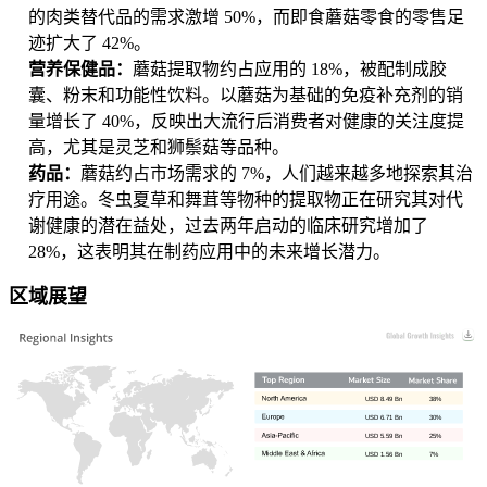
的肉类替代品的需求激增 50%，而即食蘑菇零食的零售足
迹扩大了 42%。
营养保健品：
蘑菇提取物约占应用的 18%，被配制成胶
囊、粉末和功能性饮料。以蘑菇为基础的免疫补充剂的销
量增长了 40%，反映出大流行后消费者对健康的关注度提
高，尤其是灵芝和狮鬃菇等品种。
药品：
蘑菇约占市场需求的 7%，人们越来越多地探索其治
疗用途。冬虫夏草和舞茸等物种的提取物正在研究其对代
谢健康的潜在益处，过去两年启动的临床研究增加了
28%，这表明其在制药应用中的未来增长潜力。
区域展望
USD 8.49 Bn
38%
USD 6.71 Bn
30%
USD 5.59 Bn
25%
USD 1.56 Bn
7%