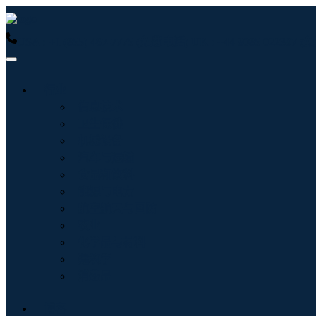
USA : +1 (855) 467-7775 (免费电话)
UK : +44 8085 022397
行业
信息技术
卫生保健
机械设备
汽车与运输
食品和饮料
能源与电力
航空航天与国防
农业
化学品与材料
建筑学
消费品
博客