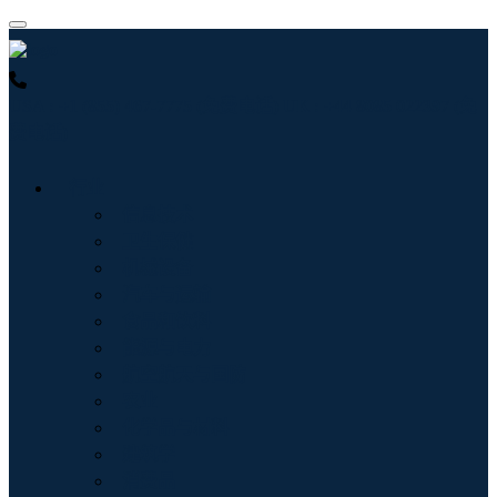
USA : +1 (855) 467-7775 (免费电话)
UK : +44 8085 022397 (免
费电话)
行业
信息技术
卫生保健
机械设备
汽车与运输
食品和饮料
能源与电力
航空航天与国防
农业
化学品与材料
建筑学
消费品