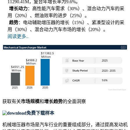
11290.41M，复合年增长率为9.6%。
增长动力
：高性能汽车需求（30%）、混合动力汽车的采
用（20%）、燃油效率的进步（25%）。
趋势
：电动辅助增压器的增长（15%）、紧凑型设计的采
用（30%）、混合动力汽车市场的增长（20%）。
阅读更多..
获取有关
市场规模
和
增长趋势
的全面洞察
免费下载样本
机械增压器市场是汽车行业的重要组成部分，通过提高发动机