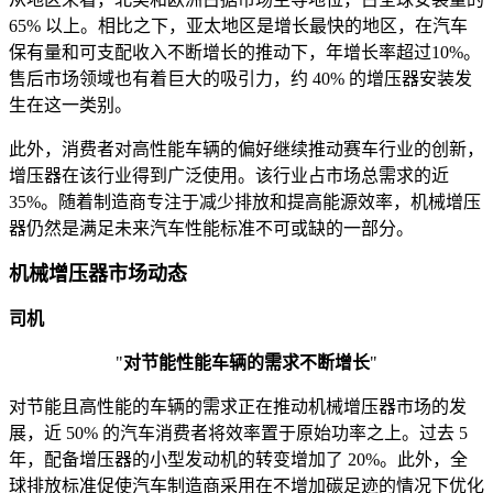
65% 以上。相比之下，亚太地区是增长最快的地区，在汽车
保有量和可支配收入不断增长的推动下，年增长率超过10%。
售后市场领域也有着巨大的吸引力，约 40% 的增压器安装发
生在这一类别。
此外，消费者对高性能车辆的偏好继续推动赛车行业的创新，
增压器在该行业得到广泛使用。该行业占市场总需求的近
35%。随着制造商专注于减少排放和提高能源效率，机械增压
器仍然是满足未来汽车性能标准不可或缺的一部分。
机械增压器市场动态
司机
"
对节能性能车辆的需求不断增长
"
对节能且高性能的车辆的需求正在推动机械增压器市场的发
展，近 50% 的汽车消费者将效率置于原始功率之上。过去 5
年，配备增压器的小型发动机的转变增加了 20%。此外，全
球排放标准促使汽车制造商采用在不增加碳足迹的情况下优化