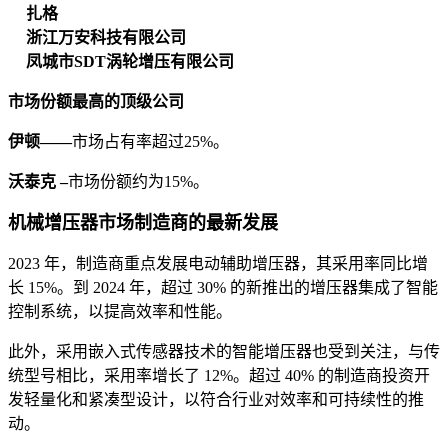
扎格
浙江万安科技有限公司
凤城市SDT涡轮增压有限公司
市场份额最高的顶级公司
伊顿——
市场占有率超过25%。
沃泰克 –
市场份额约为15%。
机械增压器市场制造商的最新发展
2023 年，制造商重点发展电动辅助增压器，其采用率同比增
长 15%。到 2024 年，超过 30% 的新推出的增压器集成了智能
控制系统，以提高效率和性能。
此外，采用嵌入式传感器技术的智能增压器也受到关注，与传
统型号相比，采用率增长了 12%。超过 40% 的制造商投资开
发轻量化和紧凑型设计，以符合行业对效率和可持续性的推
动。