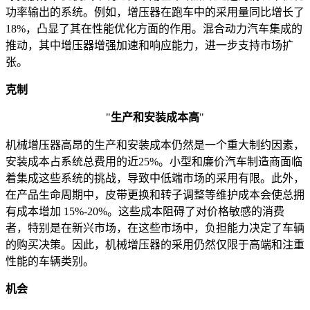
功率输出的系统。例如，增压器在跑车中的采用量同比增长了
18%，凸显了其在性能优化方面的作用。混合动力汽车集成的
推动，其中增压器增强加速和响应能力，进一步支持市场扩
张。
克制
"
生产和安装成本高
"
机械增压器高昂的生产和安装成本仍然是一个重大制约因素，
安装成本占系统总费用的近25%。小型和廉价汽车制造商面临
着集成这些系统的挑战，导致中低端市场的采用有限。此外，
在产品生命周期中，皮带更换和转子调整等维护成本会使总拥
有成本增加 15%-20%。这些成本阻碍了对价格敏感的消费
者，特别是在新兴市场，在这些市场中，负担能力决定了车辆
的购买决策。因此，机械增压器的采用仍然仅限于高端和注重
性能的车辆类别。
机会