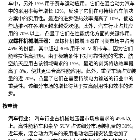
车中，另外 15% 用于赛车运动应用。它们在混合动力汽车
中的采用率每年增长 12%，反映了它们在可持续汽车解决
方案中的实用性。最近的进步使热效率提高了 10%，使这
些助推器在各地区越来越受欢迎。此外，汽车行业占其应
用的 70% 以上，凸显了它们在性能优化方面的关键作用。
双螺杆机械增压器：
双螺杆机械增压器在同类市场中占有
45% 的份额。其中超过 30% 用于 SUV 和卡车，因为它们
能够提供高扭矩。由于极端条件下对可靠性能的需求，航
空航天应用占该领域需求的 15%。最近的创新将热效率提
高了 8%，使其更适合高性能应用。此外，重型车辆占安装
量的近 20%，凸显了它们在需要持续电力输送的行业中的
重要性。该细分市场的增长得益于提高耐用性和效率的进
步。
按申请
汽车行业：
汽车行业占机械增压器市场总需求的 45% 以
上。高性能轿车和豪华 SUV 占该细分市场装机量的 30%。
近年来，混合动力汽车的采用推动增压器安装量增加了