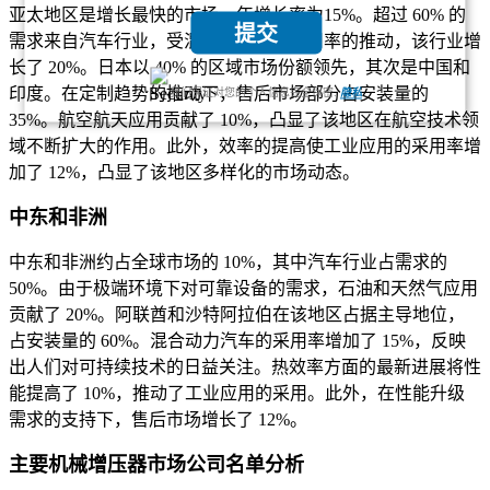
亚太地区是增长最快的市场，年增长率为15%。超过 60% 的
提交
需求来自汽车行业，受混合动力汽车采用率的推动，该行业增
长了 20%。日本以 40% 的区域市场份额领先，其次是中国和
印度。在定制趋势的推动下，售后市场部分占安装量的
我们保证对您的个人信息完全保密.
隐私
35%。航空航天应用贡献了 10%，凸显了该地区在航空技术领
域不断扩大的作用。此外，效率的提高使工业应用的采用率增
加了 12%，凸显了该地区多样化的市场动态。
中东和非洲
中东和非洲约占全球市场的 10%，其中汽车行业占需求的
50%。由于极端环境下对可靠设备的需求，石油和天然气应用
贡献了 20%。阿联酋和沙特阿拉伯在该地区占据主导地位，
占安装量的 60%。混合动力汽车的采用率增加了 15%，反映
出人们对可持续技术的日益关注。热效率方面的最新进展将性
能提高了 10%，推动了工业应用的采用。此外，在性能升级
需求的支持下，售后市场增长了 12%。
主要机械增压器市场公司名单分析