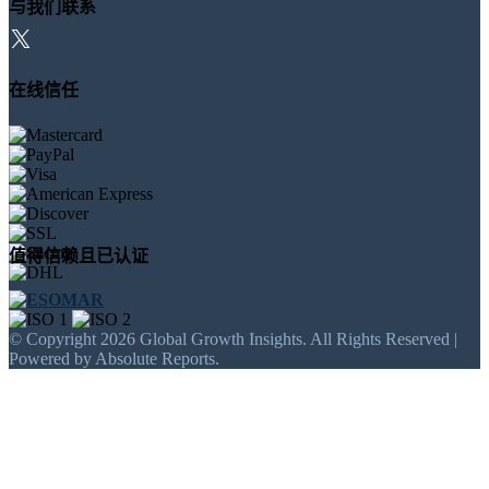
与我们联系
在线信任
值得信赖且已认证
© Copyright 2026 Global Growth Insights. All Rights Reserved |
Powered by Absolute Reports.