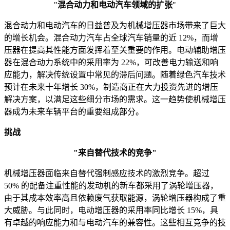
"
混合动力和电动汽车领域的扩张
"
混合动力和电动汽车的日益普及为机械增压器市场带来了巨大
的增长机会。混合动力汽车占全球汽车销量的近 12%，而增
压器在提高其性能方面发挥着至关重要的作用。电动辅助增压
器在混合动力系统中的采用率为 22%，可改善电力输送和响
应能力，解决传统设置中常见的滞后问题。随着绿色汽车技术
预计在未来十年增长 30%，制造商正在大力投资先进的增压
解决方案，以满足这些细分市场的需求。这一趋势使机械增压
器成为未来车辆平台的重要组成部分。
挑战
"来自替代技术的竞争"
机械增压器面临来自替代强制感应技术的激烈竞争。超过
50% 的配备注重性能的发动机的新车都采用了涡轮增压器，
由于其成本效率高且依赖废气获取能源，涡轮增压器构成了重
大威胁。与此同时，电动增压器的采用率同比增长 15%，具
有卓越的响应能力和与电动汽车的兼容性。这些相互竞争的技