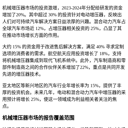
机械增压器市场的投资激增，2023-2024年分配给研发的资金
增加了20%。其中超过 30% 的投资针对电动增压器，反映出
人们对可持续汽车解决方案日益浓厚的兴趣。混合动力汽车占
全球汽车市场近 12%，占增压器相关投资的 25%，凸显了其
在推动市场增长方面的作用。
大约 15% 的资金用于改进售后解决方案，满足 40% 寻求定制
选项的消费者的需求。航空航天应用投资增长了 18%，支持
将机械增压器集成到现代飞机系统中。此外，汽车制造商和零
部件制造商之间的合作伙伴关系增加了22%，重点是共同开发
先进的增压器技术。
亚太地区等新兴地区的汽车行业年增长率为 15%，提供了丰
厚的投资机会。未来几年，电动和混合动力汽车中增压器的采
用预计将增长 25%，使这一领域成为利益相关者关注的焦
点。
机械增压器市场的报告覆盖范围