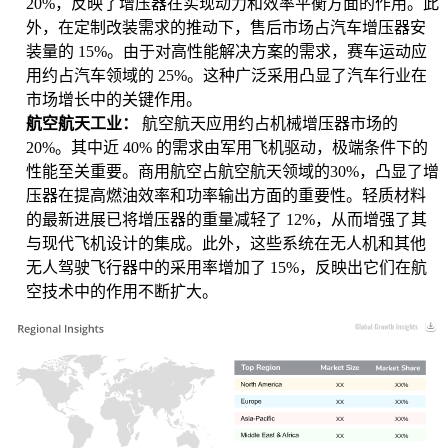
20%，反映了增压器在实现动力和效率平衡方面的作用。此
外，在定制改装需求的推动下，售后市场占汽车增压器安
装量的 15%。由于对高性能解决方案的需求，赛车运动应
用约占汽车领域的 25%。这种广泛采用凸显了汽车行业在
市场增长中的​​关键作用。
航空航天工业：
航空航天应用约占机械增压器市场的
20%。其中近 40% 的需求由军用飞机驱动，极端条件下的
性能至关重要。商用航空占航空航天领域的30%，凸显了增
压器在提高燃油效率和功率输出方面的重要性。轻质材料
的最新进展已将增压器的重量减轻了 12%，从而增强了其
与现代飞机设计的集成。此外，这些系统在无人机和其他
无人驾驶飞行器中的采用率增加了 15%，反映出它们在航
空技术中的作用不断扩大。
XX
XX%
XX
XX%
XX
XX%
XX
XX%