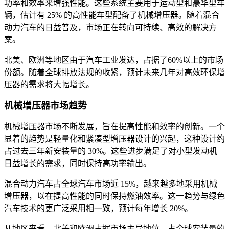
功率和效率来增强性能。这些系统主要用于运动型和豪华型车
辆，估计有 25% 的高性能车型配备了机械增压器。随着混合
动力汽车的日益普及，市场正在转向可持续、高效的解决方
案。
北美、欧洲等地区由于汽车工业发达，占据了60%以上的市场
份额。随着全球排放法规的收紧，预计未来几年对高效环保增
压器的需求将大幅增长。
机械增压器市场趋势
机械增压器市场不断发展，旨在提高性能和效率的创新。一个
显着的趋势是轻量化和紧凑型增压器设计的兴起，这种设计约
占过去三年新安装量的 30%。这些进步满足了对小型发动机
日益增长的需求，同时保持高功率输出。
混合动力汽车占全球汽车市场近 15%，越来越多地采用机械
增压器，以在提高性能的同时保持燃油效率。这一趋势与绿色
汽车技术的更广泛采用相一致，预计每年增长 20%。
从地区来看，北美和欧洲占据市场主导地位，占全球安装量的