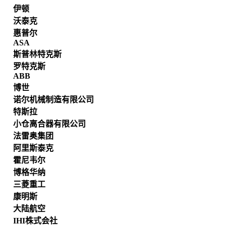
伊顿
沃泰克
惠普尔
ASA
斯普林特克斯
罗特克斯
ABB
博世
诺尔机械制造有限公司
特斯拉
小仓离合器有限公司
法雷奥集团
阿里斯泰克
霍尼韦尔
博格华纳
三菱重工
康明斯
大陆航空
IHI株式会社