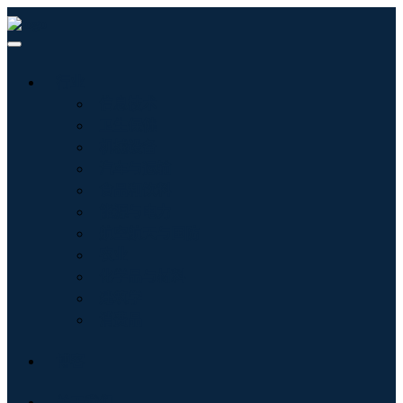
行业
信息技术
卫生保健
机械设备
汽车与运输
食品和饮料
能源与电力
航空航天与国防
农业
化学品与材料
建筑学
消费品
博客
关于我们