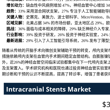
增长动力：
缺血性中风病例增加 47%，神经血管中心增加 3
趋势：
33% 采用混合网状支架，27% 专注于人工智能辅助
关键人物：
史赛克、美敦力、波士顿科学、MicroVention、Bal
区域见解：
北美占据 34% 的市场份额，亚太地区占 29%
挑战：
36% 面临与成本相关的障碍，29% 缺乏神经介入专
行业影响：
39% 投资于研发，26% 投资于神经实验室，2
最新进展：
29% 引入了人工智能引导系统，26% 发布了薄
随着从传统的开脑手术向微创支架辅助干预的转变，颅内支架市
措施依赖颅内支架在血管内手术期间稳定血管结构。自膨胀镍钛
外，近26%的神经血管空间临床试验都集中在下一代颅内支架
及支架置入。学术研究机构和医院也通过投资神经血管实验室和
期诊断和干预的认识不断提高，提高了转诊率，增强了患者获