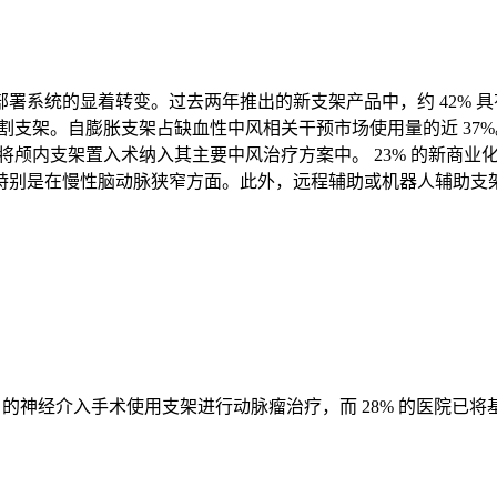
署系统的显着转变。过去两年推出的新支架产品中，约 42% 
切割支架。自膨胀支架占缺血性中风相关干预市场使用量的近 37
将颅内支架置入术纳入其主要中风治疗方案中。 23% 的新商业
别是在慢性脑动脉狭窄方面。此外，远程辅助或机器人辅助支架
% 的神经介入手术使用支架进行动脉瘤治疗，而 28% 的医院已