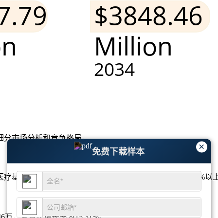
细分市场分析和竞争格局
。
×
免费下载样本
疗基础设施和有利的报销框架，全球颅内支架使用量的28%以
846万，复合年增长率为15.31%。