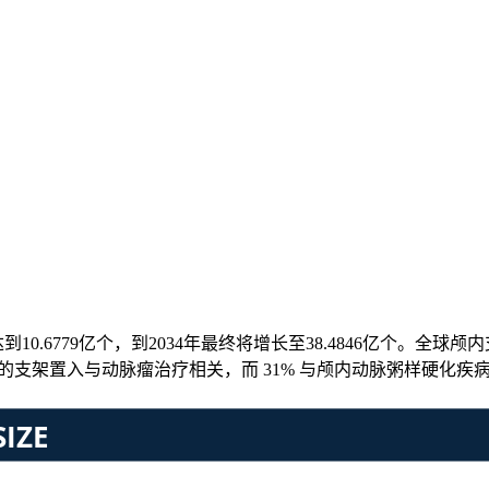
将达到10.6779亿个，到2034年最终将增长至38.4846亿
 的支架置入与动脉瘤治疗相关，而 31% 与颅内动脉粥样硬化疾