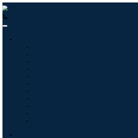
USA : +1 (855) 467-7775 (免费电话)
UK : +44 8085 022397
行业
信息技术
卫生保健
机械设备
汽车与运输
食品和饮料
能源与电力
航空航天与国防
农业
化学品与材料
建筑学
消费品
博客