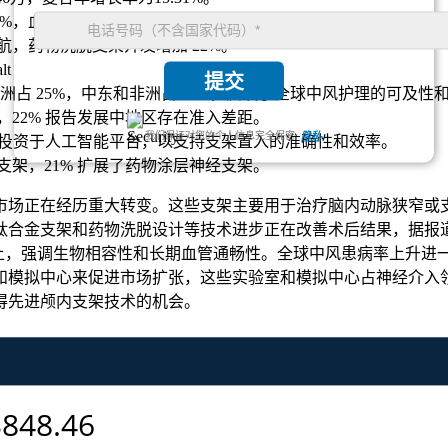
4%，血管内治疗意识增加 28%。
导航，药物洗脱支架开发增加 22%。
t
提交
，欧洲占 25%，中东和非洲占 12%，反映了全球中风护理的可及
家，22% 报告发展中地区存在准入差距。
我们保证对您的个人信息完全保密.
隐私
4% 投资于人工智能平台，以支持支架置入的准确性和效率。
型支架，21% 扩展了药物涂层神经支架。
场正在经历重大转变。这些支架主要用于治疗脑内动脉狭窄或支持
合金支架和药物洗脱设计等技术进步正在改善术后结果，据报道，
上，强调生物相容性和长期血管通畅性。全球中风患病率上升进一步
模拟中心来促进市场扩张，这些实验室和模拟中心占神经介入领
得先进颅内支架技术的机会。