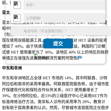
前，欧洲 65% 的国家指南推荐 HET 用于 I-II 级痔疮病例。
亚太
亚太地区占据全球 HET 市场的 24%，其中日本、韩国、印度
和中国的扩张显着。医疗旅游使整个东南亚的微创痔疮手术
（包括 HET）增加了 47%。在日本，超过 52% 的胃肠病诊所
现在使用双极能源工具，而印度私立医院对 HET 设备的投资
提交
增加了 44%。由于快速康复和患者周转效益，韩国的门诊模
式使 HET 使用量增长了 36%。该地区 40% 以上的地区的政府
我们保证对您的个人信息完全保密.
隐私
举措正在增强先进直肠病解决方案的可及性。
中东和非洲
中东和非洲地区占全球 HET 市场的 14%，其中阿联酋、沙特
阿拉伯和南非的采用率最高。阿联酋医院报告称，由于城市医
疗保健现代化和保险合作伙伴关系，HET 使用量增长了
39%。在沙特阿拉伯，近33%的三级医疗中心已采用HET作为
标准痔疮治疗方法。南非私人诊所的采用率为 28%，教育计
划有助于提高患者的认识。然而，尽管城市连锁医院正在稳步