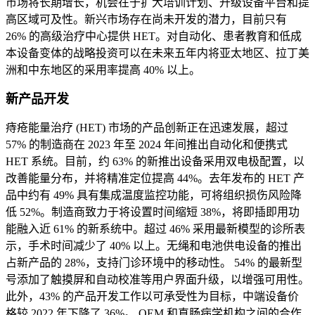
市场将长期增长，机会在于扩大培训计划、升级设备平台和提
高区域可及性。新兴市场存在尚未开发的潜力，目前只有
26% 的高级治疗中心提供 HET。对自动化、患者教育和低成
本设备变体的战略投资可以在未来五年内将亚太地区、拉丁美
洲和中东地区的采用率提高 40% 以上。
新产品开发
痔疮能量治疗 (HET) 市场的产品创新正在迅速发展，超过
57% 的制造商在 2023 年至 2024 年间推出自动化和便携式
HET 系统。目前，约 63% 的新推出设备采用双电极配置，以
改善能量分布，并将精准定位提高 44%。去年发布的 HET 产
品中约有 49% 具有集成温度监控功能，可将组织损伤风险降
低 52%。制造商致力于将设置时间缩短 38%，将即插即用功
能融入近 61% 的新系统中。超过 46% 采用最新模型的诊所表
示，手术时间减少了 40% 以上。无绳和电池供电设备的推出
占新产品的 28%，支持门诊环境中的移动性。 54% 的最新型
号添加了触摸屏和自动校准等用户界面升级，以增强可用性。
此外，43% 的产品开发工作以可承受性为目标，中端设备价
格较 2022 年下降了 36%。 OEM 和直肠病学机构之间的合作