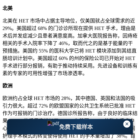
北美
北美在 HET 市场中占据主导地位，仅美国就占全球需求的近
29%。美国超过 68% 的门诊诊所现在提供 HET 手术，理由是
术后并发症减少且患者满意度高。加拿大医院报告称，因痔疮
相关的手术入院率下降了 46%，取而代之的是基于能量的干
预措施。美国约 55% 的医科大学已将 HET 模块添加到其结直
肠培训计划中。美国超过 60% 的州的保险公司已开始对 HET
手术进行部分报销，有助于推动持续采用。先进设备和训练有
素的专家的可用性增强了市场渗透率。
欧洲
欧洲约占全球 HET 市场的 28%，其中德国、英国和法国的吸
引力很大。超过 72% 的欧盟国家的公共卫生系统已批准 HET
作为可报销的门诊治疗。德国诊所报告称，由于良好的临床结
果，HET 的采用率增加了 43%。在英国，41% 的私人手术中
×
免费下载样本
心现在提供 HET 作为早期痔疮的主要治疗方法。法国向日间
护理手术模式的转变使得使用 HET 的手术量增加了 38%。目