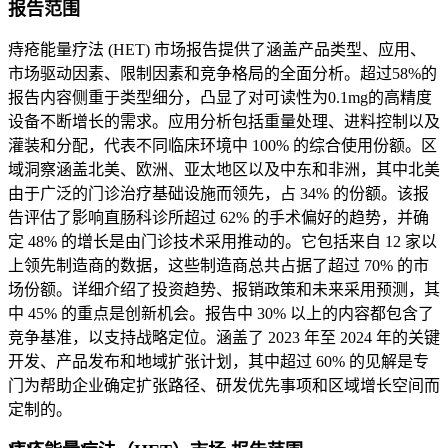
报告范围
痔疮能量疗法 (HET) 市场报告提供了涵盖产品类型、应用、
市场驱动因素、限制因素和竞争格局的全面分析。超过58%的
报告内容侧重于类型细分，凸显了对可读性为0.1mg的高精度
设备不断增长的需求。应用分析包括重量处理、进料控制以及
灌装和分配，代表不同临床环境中 100% 的综合使用份额。区
域洞察涵盖北美、欧洲、亚太地区以及中东和非洲，其中北美
由于广泛的门诊治疗基础设施而领先，占 34% 的份额。该报
告评估了影响直肠科诊所超过 62% 的手术偏好的趋势，并确
定 48% 的增长是由门诊技术采用推动的。它包括来自 12 家以
上领先制造商的数据，这些制造商总共占据了超过 70% 的市
场份额。详细介绍了投资趋势、报销政策和未来采用预测，其
中 45% 的重点是创新机会。报告中 30% 以上的内容都包含了
竞争基准，以支持战略定位。涵盖了 2023 年至 2024 年的关键
开发、产品发布和地域扩张计划，其中超过 60% 的见解是专
门为帮助企业确定扩张路径、研发优先事项和区域增长空间而
定制的。