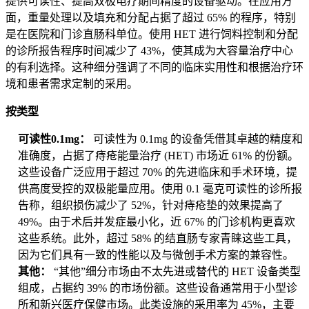
提供可读性、提高双极电疗期间精度的设备驱动。在应用方
面，重量处理以及填充和分配占据了超过 65% 的程序，特别
是在医院和门诊直肠科单位。使用 HET 进行饲料控制和分配
的诊所报告程序时间减少了 43%，使其成为大容量治疗中心
的有利选择。这种细分强调了不同的临床实用性和根据治疗环
境和患者需求定制的采用。
按类型
可读性0.1mg：
可读性为 0.1mg 的设备凭借其卓越的精度和
准确度，占据了痔疮能量治疗 (HET) 市场近 61% 的份额。
这些设备广泛应用于超过 70% 的先进临床和手术环境，提
供高度受控的双极能量应用。使用 0.1 毫克可读性的诊所报
告称，组织损伤减少了 52%，针对痔疮垫的效果提高了
49%。由于术后并发症最小化，近 67% 的门诊机构更喜欢
这些系统。此外，超过 58% 的结直肠专家青睐这些工具，
因为它们具有一致的性能以及与微创手术方案的兼容性。
其他：
“其他”细分市场由不太先进或替代的 HET 设备类型
组成，占据约 39% 的市场份额。这些设备通常用于小型诊
所和新兴医疗保健市场。此类设施的采用率为 45%，主要