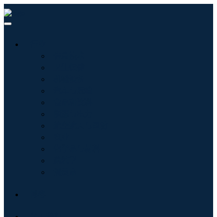
行业
信息技术
卫生保健
机械设备
汽车与运输
食品和饮料
能源与电力
航空航天与国防
农业
化学品与材料
建筑学
消费品
博客
关于我们