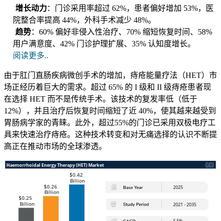
增长动力
：门诊采用率超过 62%，患者偏好增加 53%，医
院整合率提高 44%，外科手术减少 48%。
趋势
：60% 偏好非侵入性治疗、70% 缩短恢复时间、58%
用户满意度、42% 门诊护理扩展、35% 认知度增长。
阅读更多..
由于肛门直肠疾病微创手术的增加，痔疮能量疗法（HET）市
场正经历着巨大的需求。超过 65% 的 I 级和 II 级痔疮患者现
在选择 HET 而不是传统手术。该技术的复发率低（低于
12%），并且治疗后恢复时间缩短了近 40%，使其越来越受到
胃肠病学家的青睐。此外，超过55%的门诊已采用双极电疗工
具来快速治疗痔疮。这种技术转变和对无痛选择的认识不断提
高正在推动市场的全球渗透。