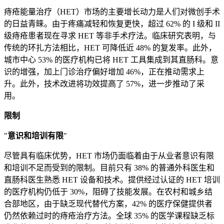
痔疮能量治疗（HET）市场的主要增长动力是人们对微创手术
的日益青睐。由于疼痛减轻和恢复更快，超过 62% 的 I 级和 II
级痔疮患者现在寻求 HET 等非手术疗法。临床研究表明，与
传统的环扎方法相比，HET 可降低近 48% 的复发率。此外，
城市中心 53% 的医疗机构已将 HET 工具集成到其直肠科。意
识的增强，加上门诊治疗偏好增加 46%，正在推动需求上
升。此外，技术改进将功效提高了 57%，进一步推动了采
用。
限制
"
意识和培训有限
"
尽管具有临床优势，HET 市场仍面临着由于从业者意识有限
和培训不足而受到的限制。目前只有 38% 的普通外科医生和
直肠科医生熟悉 HET 设备和技术。提供经过认证的 HET 培训
的医疗机构仍低于 30%，阻碍了技能发展。在农村和城乡结
合部地区，由于缺乏现代替代方案，42% 的医疗保健提供者
仍然依赖过时的痔疮治疗方法。全球 35% 的医学课程缺乏标