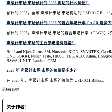
声级计市场 市场预计到 2035 将达到什么价值？
预计到 2035，全球 声级计市场 市场将达到 USD 0.17 Billion
声级计市场 市场预计到 2035 的复合年增长率 CAGR 是多
预计到 2035，声级计市场 市场的复合年增长率（CAGR）将达
声级计市场 市场的主要参与者有哪些？
Brüel and Kjær, Cirrus, 3M, Norsonic, RION, SVANTEK, Casella
ONO SOKKI, Pulsar, Testo, HIOKI, TES, ACO, Aihua, Hongshen
BSWA, UNI-T, Landtek, CEM
2025 年 声级计市场 市场的价值是多少？
在 2025 年，声级计市场 市场的价值为 USD 0.11 Billion。
关于作者：