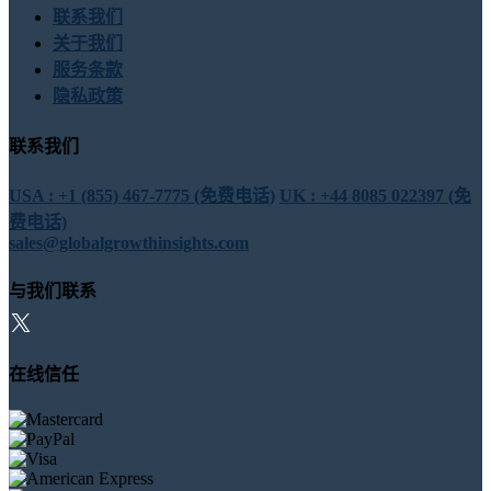
联系我们
关于我们
服务条款
隐私政策
联系我们
USA : +1 (855) 467-7775 (免费电话)
UK : +44 8085 022397 (免
费电话)
sales@globalgrowthinsights.com
与我们联系
在线信任