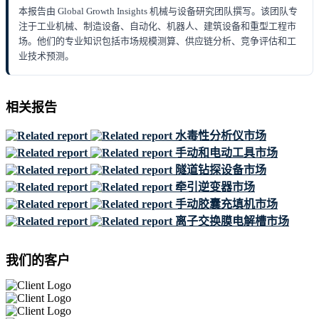
本报告由 Global Growth Insights 机械与设备研究团队撰写。该团队专
注于工业机械、制造设备、自动化、机器人、建筑设备和重型工程市
场。他们的专业知识包括市场规模测算、供应链分析、竞争评估和工
业技术预测。
相关报告
水毒性分析仪市场
手动和电动工具市场
隧道钻探设备市场
牵引逆变器市场
手动胶囊充填机市场
离子交换膜电解槽市场
我们的客户