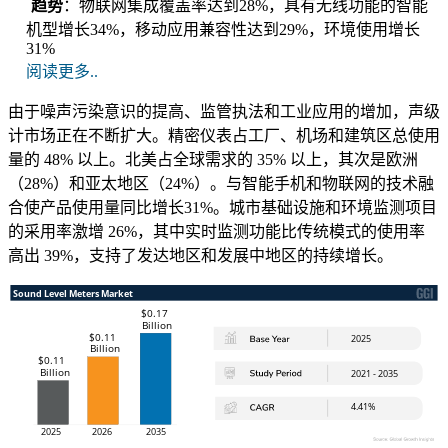
趋势
：物联网集成覆盖率达到28%，具有无线功能的智能
机型增长34%，移动应用兼容性达到29%，环境使用增长
31%
阅读更多..
由于噪声污染意识的提高、监管执法和工业应用的增加，声级
计市场正在不断扩大。精密仪表占工厂、机场和建筑区总使用
量的 48% 以上。北美占全球需求的 35% 以上，其次是欧洲
（28%）和亚​​太地区（24%）。与智能手机和物联网的技术融
合使产品使用量同比增长31%。城市基础设施和环境监测项目
的采用率激增 26%，其中实时监测功能比传统模式的使用率
高出 39%，支持了发达地区和发展中地区的持续增长。