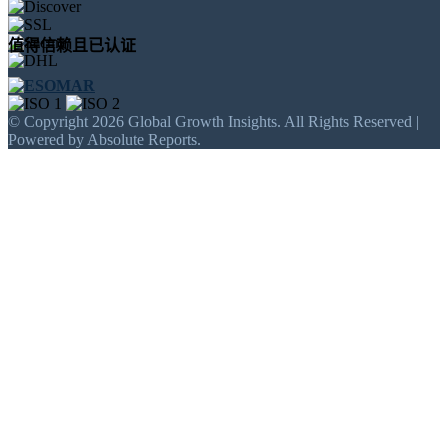
值得信赖且已认证
© Copyright 2026 Global Growth Insights. All Rights Reserved |
Powered by Absolute Reports.