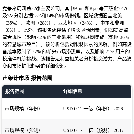
竞争格局涵盖22家主要公司，其中Brüel和Kjær等顶级企业以
及3M分别占据18%和14%的市场份额。区域数据涵盖北美
（35%）、欧洲（28%）、亚太地区（24%）、中东和非洲
（8%）。此外，该报告还评估了增长驱动因素，例如提高监
管合规性（影响 42% 的工业采用）和物联网集成（影响 36%
的智慧城市项目）。该分析包括对限制因素的见解，例如高设
备成本限制了 22% 的新兴市场渗透率，以及影响 21% 用户的
校准停机等挑战。该报告是利益相关者分析投资潜力、产品演
变和市场扩张趋势的详细资源。
声级计市场 报告范围
报告范围
详细信息
市场规模（年份）
USD 0.11 十亿（年份） 2026
市场规模（预测）
USD 0.17 十亿（预测） 2035