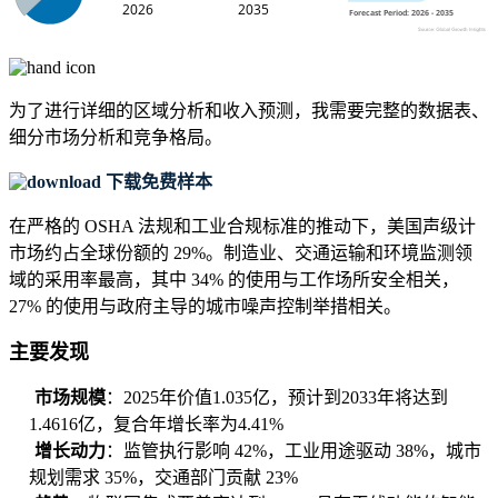
为了进行详细的区域分析和收入预测，我需要
完整的数据表、
细分市场分析和竞争格局
。
下载免费样本
在严格的 OSHA 法规和工业合规标准的推动下，美国声级计
市场约占全球份额的 29%。制造业、交通运输和环境监测领
域的采用率最高，其中 34% 的使用与工作场所安全相关，
27% 的使用与政府主导的城市噪声控制举措相关。
主要发现
市场规模
：2025年价值1.035亿，预计到2033年将达到
1.4616亿，复合年增长率为4.41%
增长动力
：监管执行影响 42%，工业用途驱动 38%，城市
规划需求 35%，交通部门贡献 23%