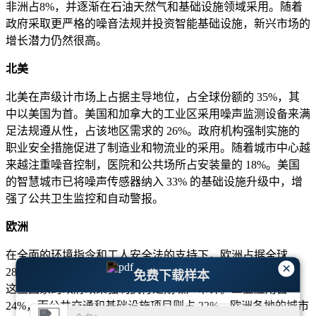
非洲占8%，并逐渐在石油天然气和基础设施领域采用。随着
政府采取更严格的噪音法规并投资智能基础设施，新兴市场的
增长潜力仍然很高。
北美
北美在声级计市场上占据主导地位，占全球份额的 35%，其
中以美国为首。美国和加拿大的工业区采用噪声监测设备来满
足法规遵从性，占该地区需求的 26%。政府机构强制实施的
职业安全措施促进了制造业和物流业的采用。随着城市中心越
来越注重噪音控制，医院和公共场所占安装量的 18%。美国
的智慧城市已将噪声传感器纳入 33% 的基础设施升级中，增
强了公共卫生监控和自动警报。
欧洲
在全面的环境指令和工人安全法的支持下，欧洲占据全球
×
28% 的市场份额。德国、法国和英国占该地区需求的 72%，
免费下载样本
这些国家的政府政策强制执行定期噪声审计。工业应用占
24%，而公共交通和基础设施项目则占 22%。欧洲各地的城市