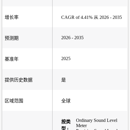
增长率
CAGR of 4.41% 从 2026 - 2035
2026 - 2035
预测期
2025
基准年
提供历史数据
是
区域范围
全球
Ordinary Sound Level
按类
Meter
型 :