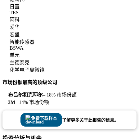
日置
TES
阿科
爱华
宏盛
智能传感器
BSWA
单元
兰德泰克
化学电子显微镜
市场份额最高的顶级公司
布吕尔和克耶尔
– 18% 市场份额
3M
– 14% 市场份额
免费下载样本
了解更多关于此报告的信息。
投资分析与机会