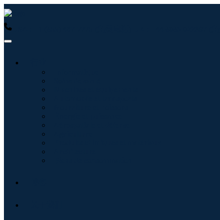
USA : +1 (855) 467-7775 (免费电话)
UK : +44 8085 022397
行业
Informatique
Soins de santé
Machines et équipements
Automobile et transports
Nourriture et boissons
Énergie et puissance
Aérospatiale et défense
Agriculture
Produits chimiques et matériaux
Architecture
Biens de consommation
博客
关于我们