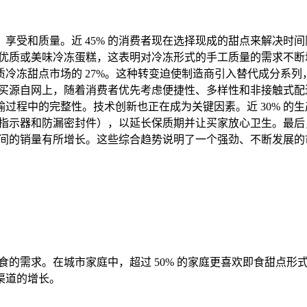
享受和质量。近 45% 的消费者现在选择现成的甜点来解决时
的优质或美味冷冻蛋糕，这表明对冷冻形式的手工质量的需求不断增
冷冻甜点市场的 27%。这种转变迫使制造商引入替代成分系列
购买源自网上，随着消费者优先考虑便捷性、多样性和非接触式配送
程中的完整性。技术创新也正在成为关键因素。近 30% 的生产
鲜度指示器和防漏密封件），以延长保质期并让买家放心卫生。最
日期间的销量有所增长。这些综合趋势说明了一个强劲、不断发展
食的需求。在城市家庭中，超过 50% 的家庭更喜欢即食甜点形
渠道的增长。