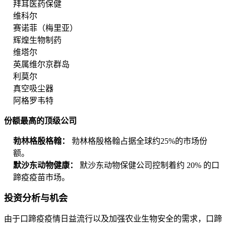
拜耳医药保健
维科尔
赛诺菲（梅里亚）
辉煌生物制药
维塔尔
英属维尔京群岛
利莫尔
真空吸尘器
阿格罗韦特
份额最高的顶级公司
勃林格殷格翰：
勃林格殷格翰占据全球约25%的市场份
额。
默沙东动物健康：
默沙东动物保健公司控制着约 20% 的口
蹄疫疫苗市场。
投资分析与机会
由于口蹄疫疫情日益流行以及加强农业生物安全的需求，口蹄