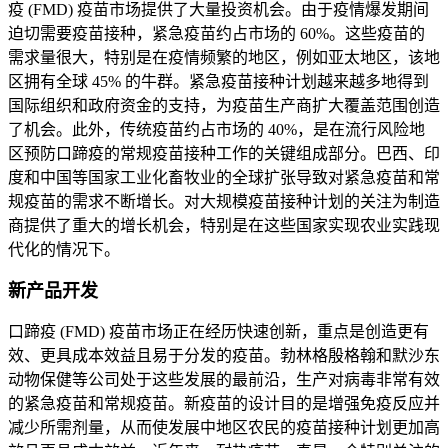
疫 (FMD) 疫苗市场提供了大量投资机会。由于疫情爆发期间
迫切需要疫苗接种，紧急疫苗约占市场的 60%。这些疫苗的
需求量很大，特别是在疫情频繁的地区，例如亚太地区，该地
区拥有全球 45% 的牛群。紧急疫苗接种计划越来越多地得到
国际组织和政府资金的支持，为疫苗生产商扩大覆盖范围创造
了机会。此外，传统疫苗约占市场的 40%，是在流行风险地
区预防口蹄疫的常规疫苗接种工作的关键组成部分。巴西、印
度和中国等国家工业化畜牧业的全球扩张导致对紧急疫苗和常
规疫苗的需求不断增长。对大规模疫苗接种计划的关注为制造
商提供了重大的增长机会，特别是在这些国家实现农业实践现
代化的情况下。
新产品开发
口蹄疫 (FMD) 疫苗市场正在经历快速创新，重点是创造更有
效、更具成本效益且易于分发的疫苗。勃林格殷格翰和默沙东
动物保健等公司处于这些发展的最前沿，生产对病毒非常有效
的紧急疫苗和常规疫苗。新疫苗的设计目的是增强免疫反应并
减少所需剂量，从而使发展中地区农民的疫苗接种计划更加高