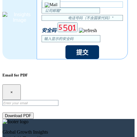
安全码
提交
Email for PDF
×
Download PDF
Global Growth Insights