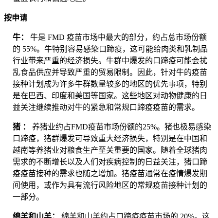
按申请
牛：
牛是 FMD 疫苗市场中最大的部分，约占总市场份额
的 55%。牛特别容易感染口蹄疫，这可能给肉类和乳制品
行业带来严重的经济损失。牛群中爆发的口蹄疫可能会扰
乱食品供应并导致严重的贸易限制。因此，针对牛的疫苗
接种计划成为许多牛群数量较多的地区的优先事项，特别
是在巴西、印度和美国等国家。这些地区对动物健康的日
益关注继续推动对牛的紧急和常规口蹄疫疫苗的需求。
猪 ：
养猪业约占FMD疫苗市场份额的25%。猪也极易感染
口蹄疫，猪群爆发可导致重大经济损失，特别是在中国和
越南等养猪业对粮食生产至关重要的国家。随着全球猪肉
需求的不断增长以及人们对疾病控制的日益关注，猪口蹄
疫疫苗接种的需求也随之增加。猪疫苗通常在疫情爆发期
间使用，或作为具有流行风险地区的常规疫苗接种计划的
一部分。
绵羊和山羊：
绵羊和山羊约占口蹄疫疫苗市场的 20%。这