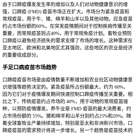
由于口蹄疫爆发发生率的增加以及人们对动物健康意识的增
强，口蹄疫 (FMD) 疫苗市场正在扩大。市场分为紧急疫苗和
常规疫苗，用于牛、猪、绵羊和山羊以及其他动物。应急疫苗
约占市场份额的60%，在突发疫情期间对于控制疾病传播至关
重要，而常规疫苗则占40%，用于常规免疫计划。畜牧业预防
口蹄疫以避免经济损失的需求支撑了市场的增长。这种需求在
亚太地区、欧洲和北美地区尤其强劲，这些地区的农业是经济
的重要组成部分。
手足口病疫苗市场趋势
口蹄疫疫苗市场是由疫情数量不断增加和农业社区动物健康意
识增强等趋势决定的。紧急疫苗所占份额最大，约为 60%，
因为它们对于疫情爆发期间快速控制口蹄疫传播至关重要。相
比之下，传统疫苗约占市场的 40%，用于动物的常规疫苗接
种，以预防疫情爆发。养牛业是 FMD 疫苗的最大消费者，约
占市场份额的 55%。猪和绵羊和山羊分别约占25%和20%。随
着全球畜牧业产量持续增加，特别是亚太和非洲新兴市场，口
蹄疫疫苗的需求预计将进一步增长。另一个趋势是疫苗技术的