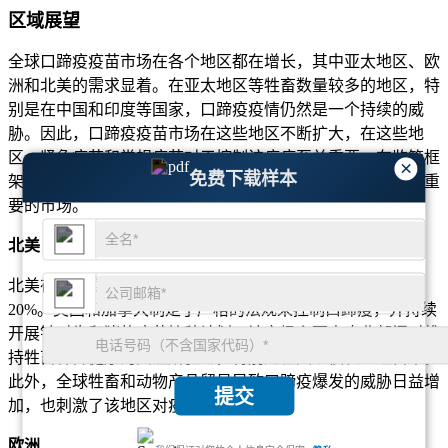
区域展望
全球口蹄疫疫苗市场在各个地区都在增长，其中亚太地区、欧
洲和北美的需求显着。在亚太地区等牲畜数量较多的地区，特
别是在中国和印度等国家，口蹄疫疫情仍然是一个持续的威
胁。因此，口蹄疫疫苗市场在这些地区不断扩大，在这些地
区，紧急疫苗和常规疫苗对于控制该疾病至关重要。在监管框
×
免费下载样本
架和确保农业生物安全的需求的推动下，欧洲和北美也拥有重
要的市场。
北美
北美在口蹄疫疫苗市场中占有很大份额，约占全球市场的
20%。美国和加拿大制定了严格的法规来控制口蹄疫，并持续
开展针对牛和猪的疫苗接种计划。该市场主要由农业部门对维
持牲畜种群健康的关注所驱动，特别是在大规模农业经营中。
此外，全球牲畜和动物产品贸易导致口蹄疫爆发的威胁日益增
提交
加，也刺激了该地区对疫苗的需求。
欧洲