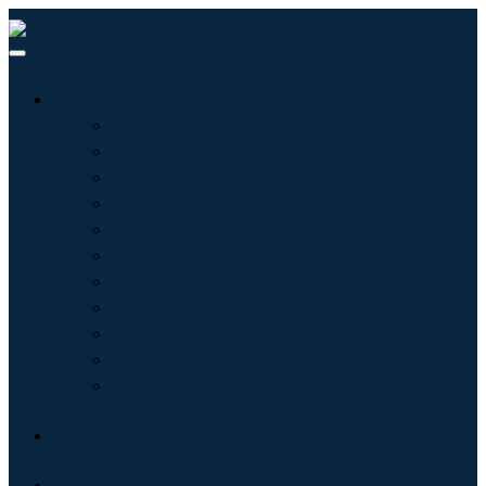
行业
信息技术
卫生保健
机械设备
汽车与运输
食品和饮料
能源与电力
航空航天与国防
农业
化学品与材料
建筑学
消费品
博客
关于我们