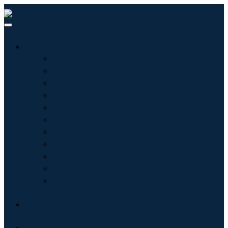
行业
信息技术
卫生保健
机械设备
汽车与运输
食品和饮料
能源与电力
航空航天与国防
农业
化学品与材料
建筑学
消费品
博客
关于我们