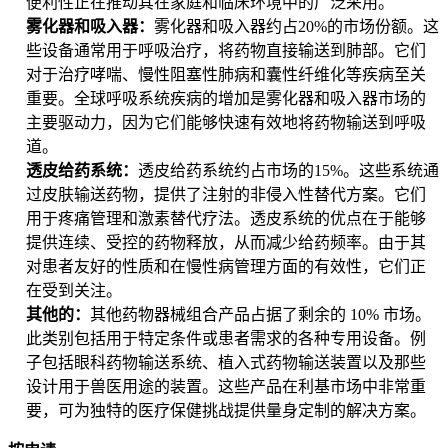
便利性正在推动其在家庭和临床环境中的广泛采用。
雾化器和吸入器：
雾化器和吸入器约占20%的市场份额。这
些设备通常用于呼吸治疗，将药物直接输送到肺部。它们
对于治疗哮喘、慢性阻塞性肺病和囊性纤维化等疾病至关
重要。全球呼吸系统疾病的增加是雾化器和吸入器市场的
主要驱动力，因为它们能够快速有效地将药物输送到呼吸
道。
透皮给药系统：
透皮给药系统约占市场的15%。这些系统通
过皮肤输送药物，提供了注射的非侵入性替代方案。它们
用于疼痛管理和激素替代疗法。透皮系统的优点在于能够
提供连续、受控的药物释放，从而减少给药频率。由于其
对患者友好的性质和在慢性病管理方面的有效性，它们正
在受到关注。
其他的：
其他药物器械组合产品占据了剩余的 10% 市场。
此类别包括用于特定条件或患者需求的各种专用设备。例
子包括眼科药物输送系统、植入式药物输送装置以及那些
设计用于兽医用途的装置。这些产品在利基市场中非常重
要，可为独特的医疗保健挑战提供量身定制的解决方案。