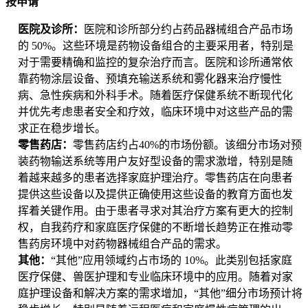
按申请
医院及诊所：
医院和诊所部分约占药品器械组合产品市场
的 50%。这些环境是药物设备组合的主要采用者，特别是
对于需要精确和监控的复杂治疗而言。医院和诊所通常依
靠药物涂层设备、预填充输送系统和雾化器来治疗慢性
病、急性疾病和外科手术。随着医疗保健系统不断现代化
并优先考虑患者安全和疗效，临床环境中对这些产品的需
求正在稳步增长。
零售药店：
零售药店约占40%的市场份额。该细分市场对预
装药物输送系统等用户友好型设备的需求激增，特别是随
着越来越多的患者选择家庭护理治疗。零售药店在向患者
提供这些设备以及提供正确使用这些设备的教育方面也发
挥着关键作用。由于患者寻求对其治疗方案有更大的控制
权，自我药疗和家庭医疗保健的不断增长趋势正在推动零
售药房环境中对药物器械组合产品的需求。
其他：
“其他”应用领域约占市场的 10%。此类别包括家庭
医疗保健、兽医护理和专业临床环境中的应用。随着对家
庭护理设备和解决方案的需求增加，“其他”细分市场预计将