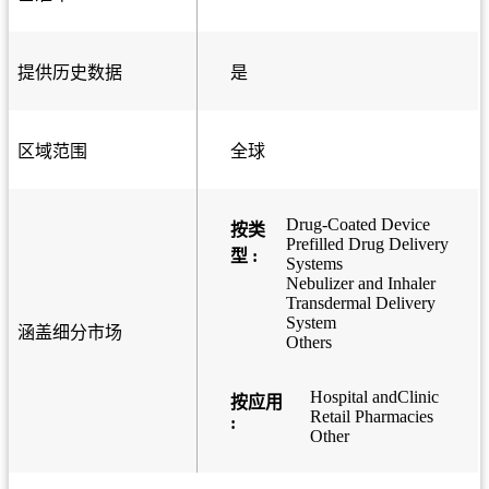
提供历史数据
是
区域范围
全球
Drug-Coated Device
按类
Prefilled Drug Delivery
型 :
Systems
Nebulizer and Inhaler
Transdermal Delivery
System
涵盖细分市场
Others
Hospital andClinic
按应用
Retail Pharmacies
:
Other