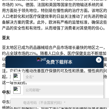
市场的 30%。德国、法国和英国等国家在药物输送系统的采
用方面处于领先地位，特别是在慢性病的治疗方面。该地区的
人口老龄化和对医疗保健效率的日益关注推动了对先进药物设
备解决方案的需求。此外，欧洲有严格的监管标准，确保这些
产品的安全性和有效性，从而增强了消费者对其使用的信心。
亚太
亚太地区已成为药品器械组合产品市场增长最快的地区之一，
约占全球市场的25%。随着人口众多、医疗保健支出不断增加
×
以及对先进医疗保健解决方案的认识不断提高，对药物设备组
免费下载样本
合的需求正在快速增长。中国、印度和日本等国家尤其值得关
注，它们大力推动改善医疗保健的可及性和质量。慢性病的兴
起，加上政府改善医疗基础设施的举措不断增加，预计将维持
这一增长趋势。
中东和非洲
中东和非洲地区约占全球药械组合产品市场的5%。虽然与其
他地区相比规模较小，但由于医疗保健投资和基础设施发展的