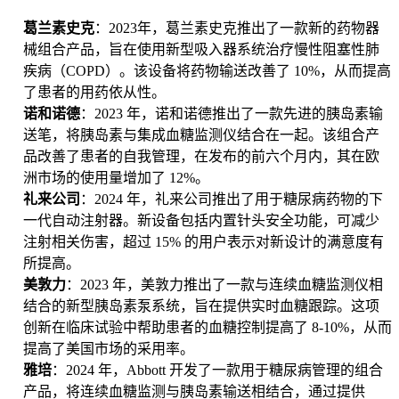
葛兰素史克
：2023年，葛兰素史克推出了一款新的药物器
械组合产品，旨在使用新型吸入器系统治疗慢性阻塞性肺
疾病（COPD）。该设备将药物输送改善了 10%，从而提高
了患者的用药依从性。
诺和诺德
：2023 年，诺和诺德推出了一款先进的胰岛素输
送笔，将胰岛素与集成血糖监测仪结合在一起。该组合产
品改善了患者的自我管理，在发布​​的前六个月内，其在欧
洲市场的使用量增加了 12%。
礼来公司
：2024 年，礼来公司推出了用于糖尿病药物的下
一代自动注射器。新设备包括内置针头安全功能，可减少
注射相关伤害，超过 15% 的用户表示对新设计的满意度有
所提高。
美敦力
：2023 年，美敦力推出了一款与连续血糖监测仪相
结合的新型胰岛素泵系统，旨在提供实时血糖跟踪。这项
创新在临床试验中帮助患者的血糖控制提高了 8-10%，从而
提高了美国市场的采用率。
雅培
：2024 年，Abbott 开发了一款用于糖尿病管理的组合
产品，将连续血糖监测与胰岛素输送相结合，通过提供