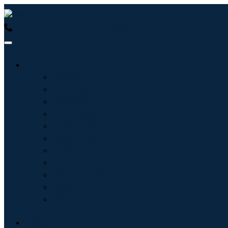
USA : +1 (855) 467-7775 (免费电话)
UK : +44 8085 022397
行业
信息技术
卫生保健
机械设备
汽车与运输
食品和饮料
能源与电力
航空航天与国防
农业
化学品与材料
建筑学
消费品
博客