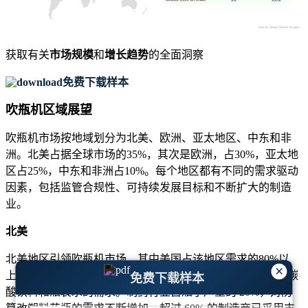
获取有关
市场规模
和
增长趋势
的全面洞察
免费下载样本
吹瓶机区域展望
吹瓶机市场按地域划分为北美、欧洲、亚太地区、中东和非
洲。北美占据全球市场的35%，其次是欧洲，占30%，亚太地
区占25%，中东和非洲占10%。每个地区都有不同的需求驱动
因素，包括监管合规性、可持续发展目标和不断扩大的制造
业。
北美
北美地区引领吹瓶机市场，其中美国占该地区需求的80%以
×
上。美国70%以上的饮料公司使用全自动PET吹瓶机来满足碳
免费下载样本
酸饮料和瓶装水的需求。制药行业占瓶子产量的 20%，对防