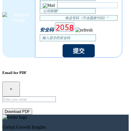
安全码
提交
Email for PDF
×
Download PDF
Global Growth Insights