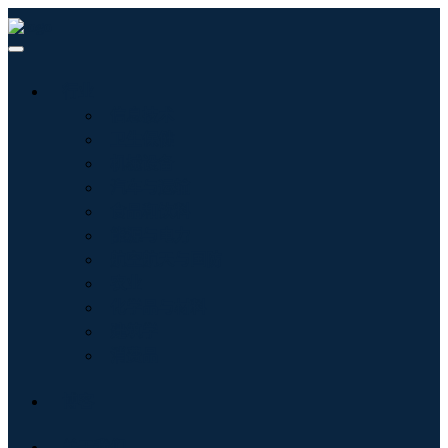
行业
信息技术
卫生保健
机械设备
汽车与运输
食品和饮料
能源与电力
航空航天与国防
农业
化学品与材料
建筑学
消费品
博客
关于我们