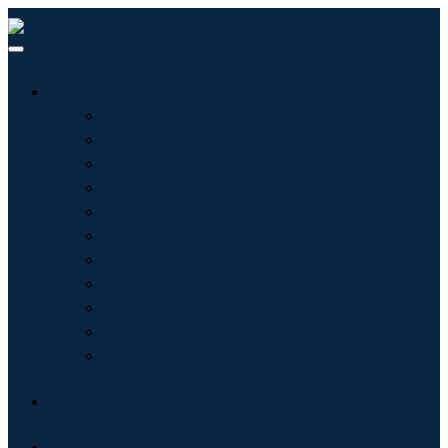
行业
信息技术
卫生保健
机械设备
汽车与运输
食品和饮料
能源与电力
航空航天与国防
农业
化学品与材料
建筑学
消费品
博客
关于我们