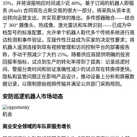
35%，并将误报响应时间减少近 40%。基于订阅的机器人即服
务 (RaaS) 合同现在占新交易的很大一部分，将采购从资本支
出转向运营支出，并实现更快的推出。多传感器融合——结合
了 360° 摄像头、热成像、激光雷达和车牌识别——已成为中
档型号的标准配置，允许单个机器人取代多个传统系统进行周
边检测和事件验证。互操作性日益成为买家的决定性要求；将
机器人遥测连接到现有视频管理和访问控制平台的部署报告
称，手动干预减少了大约 25%。随着供应商提供明确的投资
回报率指标，试点到生产的转化率得到了提高：记录巡逻时
间、警报分类时间和验证准确性减少的试点现在转换得更快。
隐私和监管问题正在影响产品设计，推动设备上分析和屏蔽数
据记录，以限制原始视频传输并满足公共部门采购规则。
安防巡逻机器人市场动态
机会
商业安全领域的车队即服务增长