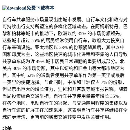
免费下载样本
自行车共享服务市场呈现出由城市发展、自行车文化和政府对
可持续出行支持所塑造的多样化区域动态。在阿姆斯特丹、巴
黎和柏林等城市的推动下，欧洲以约 35% 的市场份额领先，
这些城市超过 55% 的居民经常使用自行车，政府大力投资自
行车基础设施。亚太地区以 28% 的份额紧随其后，其中以中
国和印度为主，这些地区快速的城市化进程和密集的人口导致
共享单车成为近 49% 城市居民日常通勤的重要组成部分。北
美占 30% 的市场份额，其中以纽约和旧金山等大都市地区为
首，其中约 52% 的通勤者使用共享单车作为第一英里或最后
一英里的便捷选择。与此同时，中东和非洲仅占 7% 的份额，
但显示出巨大的增长潜力，迪拜和开普敦等城市报告称，随着
当局投资绿色交通举措，自行车共享使用量每年增长 35%。
在各个地区，电动自行车的兴起、与交通应用程序的集成以及
自行车道的扩展正在加速采用，这表明自行车共享将继续在全
球向更清洁、更智能的城市交通转变中发挥关键作用。
北美