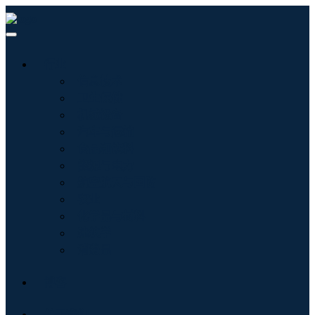
行业
信息技术
卫生保健
机械设备
汽车与运输
食品和饮料
能源与电力
航空航天与国防
农业
化学品与材料
建筑学
消费品
博客
关于我们