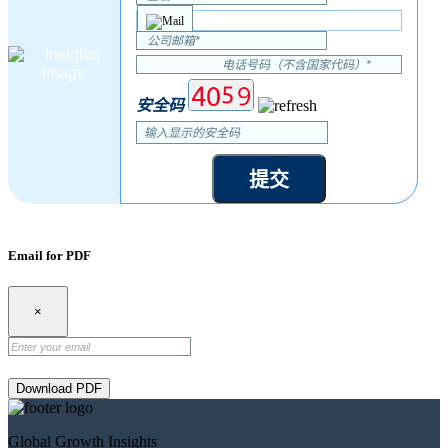
安全码
提交
Email for PDF
×
Download PDF
Global Growth Insights