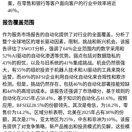
案，在零售和银行等客户面向客户的行业中效率将近
46％。
报告覆盖范围
作为服务市场报告的自动化提供了对行业的全面覆盖，分析了
整个全球地区的增长驱动因素，限制，挑战和新兴机会。该报
告评估了SWOT分析，强调了64％企业范围内的数字采用和
52％AI驱动的自动化渗透等优势。弱点包括对数据隐私的
43％的担忧，以及与旧系统的41％集成挑战。机会仍然很强
大，有55％的组织投资于机器人技术和AI驱动的工具来简化
运营，而49％的BFSI企业利用自动化自动化来合规性和欺诈
检测。但是，挑战仍然存在，包括46％的自动化部署技能短缺
和44％的高培训成本。该报告还强调了市场细分，基于规则的
自动化在2025年占58.4％，基于知识的自动化占41.6％。按照
应用，BFSI以28.5％的份额领先，其次是电信，为18.2％，零
售价为14.2％。区域分析表明，北美在2025年占有38％的份
额，其次是27％，亚太地区为25％，中东和非洲为10％。该报
告提供了对竞争策略，新产品推出和投资模式的见解，这些模