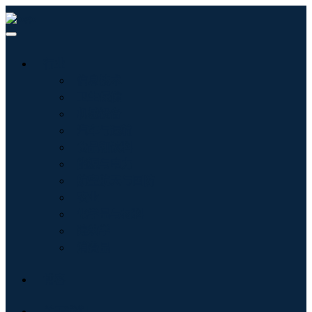
行业
信息技术
卫生保健
机械设备
汽车与运输
食品和饮料
能源与电力
航空航天与国防
农业
化学品与材料
建筑学
消费品
博客
关于我们