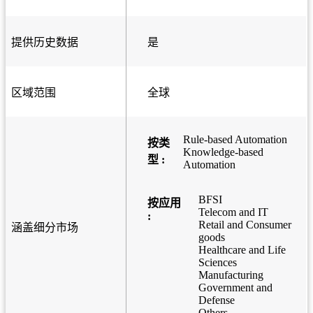
提供历史数据
是
区域范围
全球
Rule-based Automation
按类
Knowledge-based
型 :
Automation
BFSI
按应用
Telecom and IT
:
Retail and Consumer
涵盖细分市场
goods
Healthcare and Life
Sciences
Manufacturing
Government and
Defense
Others