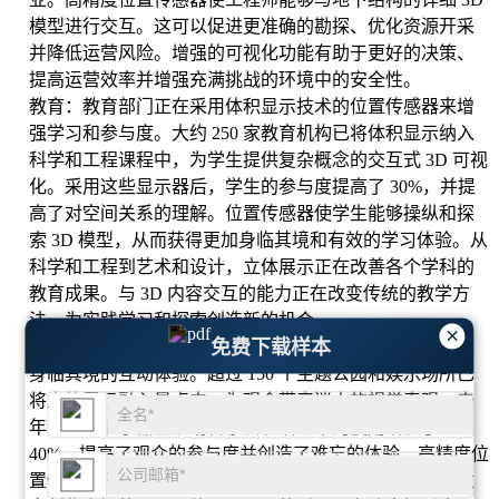
模型进行交互。这可以促进更准确的勘探、优化资源开采
并降低运营风险。增强的可视化功能有助于更好的决策、
提高运营效率并增强充满挑战的环境中的安全性。
教育：教育部门正在采用体积显示技术的位置传感器来增
强学习和参与度。大约 250 家教育机构已将体积显示纳入
科学和工程课程中，为学生提供复杂概念的交互式 3D 可视
化。采用这些显示器后，学生的参与度提高了 30%，并提
高了对空间关系的理解。位置传感器使学生能够操纵和探
索 3D 模型，从而获得更加身临其境和有效的学习体验。从
科学和工程到艺术和设计，立体展示正在改善各个学科的
教育成果。与 3D 内容交互的能力正在改变传统的教学方
法，为实践学习和探索创造新的机会。
×
免费下载样本
娱乐：娱乐行业利用位置传感器进行体积显示技术来创造
身临其境的互动体验。超过 150 个主题公园和娱乐场所已
将立体展示融入景点中，为观众带来迷人的视觉奇观。去
年，立体显示器在现场音乐会和活动中的使用增长了
40%，提高了观众的参与度并创造了难忘的体验。高精度位
置传感器允许表演者与虚拟元素实时交互，模糊现实与数