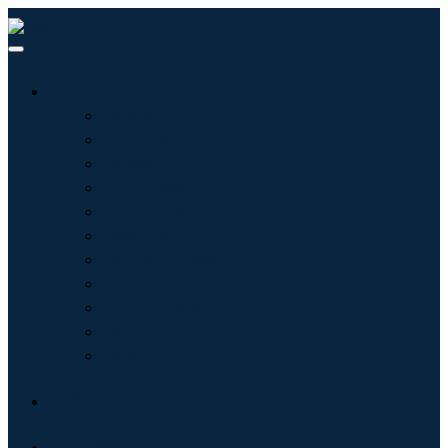
行业
信息技术
卫生保健
机械设备
汽车与运输
食品和饮料
能源与电力
航空航天与国防
农业
化学品与材料
建筑学
消费品
博客
关于我们