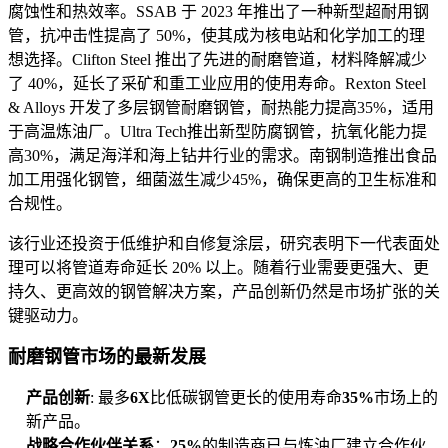
腐蚀性和热效率。SSAB 于 2023 年推出了一种新型超耐用钢
管，抗冲击性提高了 50%，使其成为核电站和化学加工的理
想选择。Clifton Steel 推出了先进的耐磨管道，材料降解减少
了 40%，延长了采矿和重工业应用的使用寿命。Rexton Steel
& Alloys 开发了多层钢管耐磨钢管，耐热能力提高35%，适用
于高温炼油厂。Ultra Tech推出新型防腐钢管，抗氧化能力提
高30%，满足海洋和海上钻井行业的需求。南钢制造推出食品
加工用强化钢管，细菌滋生减少45%，确保更高的卫生标准和
合规性。
该行业还投资于低维护和自修复涂层，研究表明下一代表面处
理可以将管道寿命延长 20% 以上。随着行业需要更强大、更
持久、更高效的钢管解决方案，产品创新仍然是市场扩张的关
键驱动力。
耐磨钢管市场的最新发展
产品创新
: 最多
6X
比低碳钢管更长的使用寿命
35%
市场上的
新产品。
战略合作伙伴关系
：
25%
的制造商已与炼油厂建立合作伙