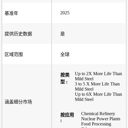
2025
基准年
提供历史数据
是
区域范围
全球
Up to 2X More Life Than
按类
Mild Steel
型 :
3 to 5 X More Life Than
Mild Steel
Up to 6X More Life Than
Mild Steel
涵盖细分市场
Chemical Refinery
按应用
Nuclear Power Plants
:
Food Processing