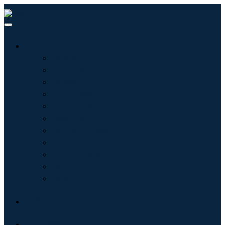
行业
信息技术
卫生保健
机械设备
汽车与运输
食品和饮料
能源与电力
航空航天与国防
农业
化学品与材料
建筑学
消费品
博客
关于我们