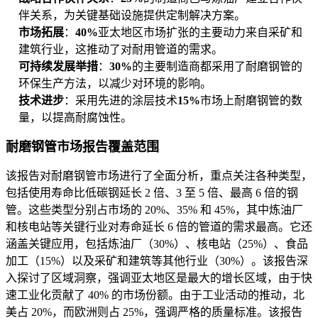
伴关系，为关键基础设施提供定制解决方案。
市场拓展
：
40%
亚太地区市场扩张的主要动力来自采矿和
建筑行业，这推动了对耐用管道的需求。
可持续发展举措
：
30%
的主要制造商都采用了耐磨钢管的
环保生产方法，以减少对环境的影响。
技术进步
：采用先进的涂层技术
15%
市场上耐磨钢管的数
量，以提高耐腐蚀性。
耐磨钢管市场报告覆盖范围
该报告对耐磨钢管市场进行了全面分析，重点关注各种类型，
包括使用寿命比低碳钢延长 2 倍、3 至 5 倍、最高 6 倍的钢
管。这些类型分别占市场的 20%、35% 和 45%，其中炼油厂
和核电站等关键行业对寿命延长 6 倍的管道的需求最高。它还
涵盖关键应用，包括炼油厂（30%）、核电站（25%）、食品
加工（15%）以及采矿和建筑等其他行业（30%）。该报告深
入探讨了区域洞察，强调亚太地区是最大的增长区域，由于快
速工业化贡献了 40% 的市场份额。由于工业活动的推动，北
美占 20%，而欧洲则占 25%，强调严格的质量标准。该报告