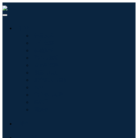
行业
信息技术
卫生保健
机械设备
汽车与运输
食品和饮料
能源与电力
航空航天与国防
农业
化学品与材料
建筑学
消费品
博客
关于我们