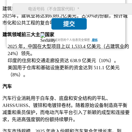
建筑市场规模、2025 年收入份额和建筑复合年增长率。到
2025年，建筑业将达到6389.2亿美元，占50%的份额，预计城
市化和公共工程的复合年增长率为3.4%。
提交
建筑领域前三大主导国家
我们保证对您的个人信息完全保密.
隐私
2025 年，中国在大型项目上以 1,533.4 亿美元（占建筑业的
24%）领先。
印度的住房和交通走廊投资达 638.9 亿美元（10%）。
美国用于仓库和基础设施更新的资金达到 511.1 亿美元
（8%）。
汽车
汽车行业消耗用于白车身、底盘和安全结构的平轧、
AHSS/UHSS、镀锌和电镀锌卷材。随着原始设备制造商平衡
减重和乘员保护，而电动汽车平台引入了新颖的成型和连接要
求，先进高强度钢的份额持续攀升。
汽车市场规模、2025 年收入份额和汽车复合年增长率。到