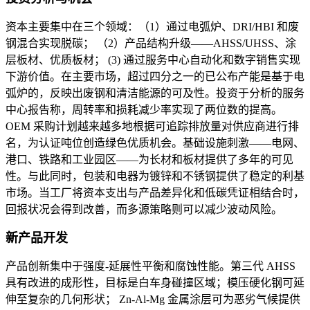
资本主要集中在三个领域：（1）通过电弧炉、DRI/HBI 和废
钢混合实现脱碳； （2）产品结构升级——AHSS/UHSS、涂
层板材、优质板材； (3) 通过服务中心自动化和数字销售实现
下游价值。在主要市场，超过四分之一的已公布产能是基于电
弧炉的，反映出废钢和清洁能源的可及性。投资于分析的服务
中心报告称，周转率和损耗减少率实现了两位数的提高。
OEM 采购计划越来越多地根据可追踪排放量对供应商进行排
名，为认证吨位创造绿色优质机会。基础设施刺激——电网、
港口、铁路和工业园区——为长材和板材提供了多年的可见
性。与此同时，包装和电器为镀锌和不锈钢提供了稳定的利基
市场。当工厂将资本支出与产品差异化和低碳凭证相结合时，
回报状况会得到改善，而多源策略则可以减少波动风险。
新产品开发
产品创新集中于强度-延展性平衡和腐蚀性能。第三代 AHSS
具有改进的成形性，目标是白车身碰撞区域；模压硬化钢可延
伸至复杂的几何形状； Zn-Al-Mg 金属涂层可为恶劣气候提供