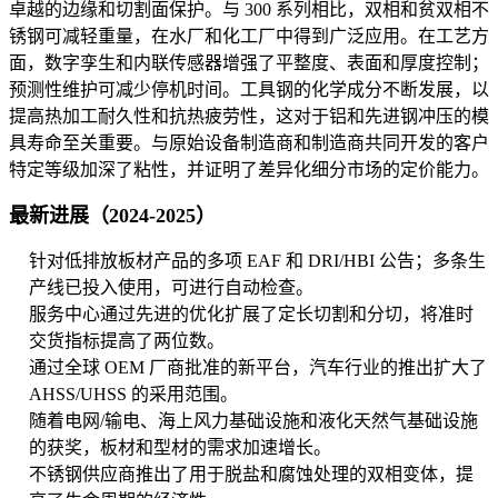
卓越的边缘和切割面保护。与 300 系列相比，双相和贫双相不
锈钢可减轻重量，在水厂和化工厂中得到广泛应用。在工艺方
面，数字孪生和内联传感器增强了平整度、表面和厚度控制；
预测性维护可减少停机时间。工具钢的化学成分不断发展，以
提高热加工耐久性和抗热疲劳性，这对于铝和先进钢冲压的模
具寿命至关重要。与原始设备制造商和制造商共同开发的客户
特定等级加深了粘性，并证明了差异化细分市场的定价能力。
最新进展（2024-2025）
针对低排放板材产品的多项 EAF 和 DRI/HBI 公告；多条生
产线已投入使用，可进行自动检查。
服务中心通过先进的优化扩展了定长切割和分切，将准时
交货指标提高了两位数。
通过全球 OEM 厂商批准的新平台，汽车行业的推出扩大了
AHSS/UHSS 的采用范围。
随着电网/输电、海上风力基础设施和液化天然气基础设施
的获奖，板材和型材的需求加速增长。
不锈钢供应商推出了用于脱盐和腐蚀处理的双相变体，提