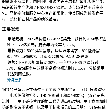
的需求不断增长，国内钢厂继续优先考虑低排放电弧炉产能、
先进镀锌生产线和 AHSS/UHSS 钢种。该市场受益于近岸外
包、严格定价和服务中心库存正常化，使美国成为优质扁平
材、长材和管材产品的绩效基准。
主要发现
市场规模：
2025年价值12778.5亿美元，预计到2034年将达
到17115.2亿美元，复合年增长率为3.3%。
增长动力：
50% 建筑需求，14% 汽车需求，8% 能源需
求，7% 运输需求，21% 综合机械/包装/电器需求。
趋势：
EAF 添加量超过 30%，平台中 AHSS 含量超过
35%，腐蚀服务中双相不锈钢份额达到 12-15%，分析采用
率达到两位数。
阅读更多..
钢铁的竞争力正在通过三个关键点重新定义：（1）低碳路径
——电弧炉份额扩张、DRI/HBI采用和废钢优化； (2) 产品先
进性——用于碰撞管理的第三代先进高强度钢、用于食品和制
药的耐腐蚀不锈钢、以及用于精密模具的工具钢； (3) 供应链