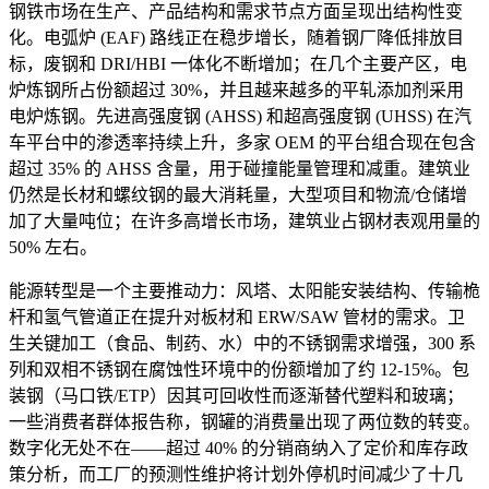
钢铁市场在生产、产品结构和需求节点方面呈现出结构性变
化。电弧炉 (EAF) 路线正在稳步增长，随着钢厂降低排放目
标，废钢和 DRI/HBI 一体化不断增加；在几个主要产区，电
炉炼钢所占份额超过 30%，并且越来越多的平轧添加剂采用
电炉炼钢。先进高强度钢 (AHSS) 和超高强度钢 (UHSS) 在汽
车平台中的渗透率持续上升，多家 OEM 的平台组合现在包含
超过 35% 的 AHSS 含量，用于碰撞能量管理和减重。建筑业
仍然是长材和螺纹钢的最大消耗量，大型项目和物流/仓储增
加了大量吨位；在许多高增长市场，建筑业占钢材表观用量的
50% 左右。
能源转型是一个主要推动力：风塔、太阳能安装结构、传输桅
杆和氢气管道正在提升对板材和 ERW/SAW 管材的需求。卫
生关键加工（食品、制药、水）中的不锈钢需求增强，300 系
列和双相不锈钢在腐蚀性环境中的份额增加了约 12-15%。包
装钢（马口铁/ETP）因其可回收性而逐渐替代塑料和玻璃；
一些消费者群体报告称，钢罐的消费量出现了两位数的转变。
数字化无处不在——超过 40% 的分销商纳入了定价和库存政
策分析，而工厂的预测性维护将计划外停机时间减少了十几