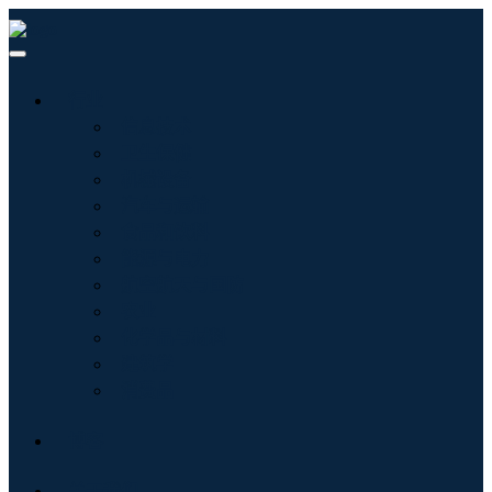
行业
信息技术
卫生保健
机械设备
汽车与运输
食品和饮料
能源与电力
航空航天与国防
农业
化学品与材料
建筑学
消费品
博客
关于我们