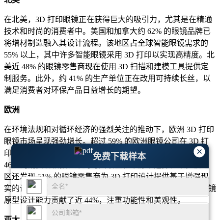
在北美，3D 打印眼镜正在获得巨大的吸引力，尤其是在精通
技术和时尚的消费者中。美国和加拿大约 62% 的眼镜品牌已
将增材制造融入其设计流程。该地区占全球智能眼镜需求的
55% 以上，其中许多智能眼镜采用 3D 打印以实现高精度。北
美近 48% 的眼镜零售商现在使用 3D 扫描和建模工具提供定
制服务。此外，约 41% 的生产单位正在改用可持续长丝，以
满足消费者对环保产品日益增长的期望。
欧洲
在环境法规和对循环经济的强烈关注的推动下，欧洲 3D 打印
眼镜市场呈现强劲增长。超过 59% 的欧洲眼镜公司在 3D 打
×
印工艺中采用了生物基材料。德国、法国和荷兰等国家约
免费下载样本
46% 的消费者根据框架的可回收性和来源来选择框架。该地
区还发现 51% 的眼镜零售商为 3D 打印设计提供基于增强现
实的试戴功能。意大利和瑞士的创新中心对该地区的先进眼镜
原型设计能力贡献了近 44%，注重功能性和美观性。
亚太