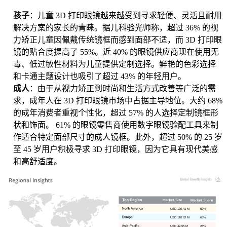
孩子
：儿童 3D 打印眼镜越来越受到寻求轻便、灵活且耐用
解决方案的家长的青睐。据儿科验光师称，超过 36% 的视
力矫正儿童因佩戴传统镜框而感到面部不适，而 3D 打印眼
镜的贴合度提高了 55%。近 40% 的眼镜供应商现在使用无
毒、低过敏性材料为儿童提供定制选择。鲜艳的色彩选择
和卡通主题设计也吸引了超过 43% 的年轻用户。
成人
：由于从视力矫正到时尚和生活方式改善等广泛的需
求，成年人在 3D 打印眼镜市场中占据主导地位。大约 68%
的成年消费者重视个性化，超过 57% 的人选择定制镜框形
状和饰面。 61% 的眼镜零售商使用数字眼镜验配工具来制
作适合特定面部尺寸的成人镜框。此外，超过 50% 的 25 岁
至 45 岁用户积极寻求 3D 打印眼镜，因为它具有现代美感
和高舒适度。
USD 100.41 M
59%
USD 110.62 M
65%
USD 42.55 M
25%