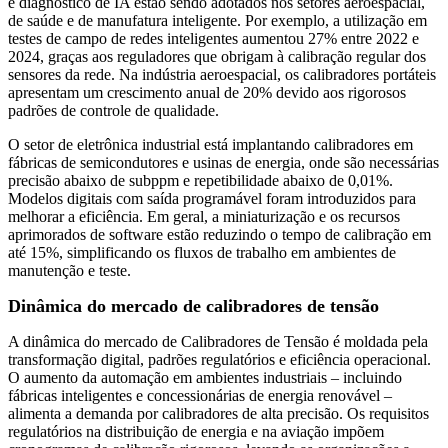
e diagnóstico de IA estão sendo adotados nos setores aeroespacial,
de saúde e de manufatura inteligente. Por exemplo, a utilização em
testes de campo de redes inteligentes aumentou 27% entre 2022 e
2024, graças aos reguladores que obrigam à calibração regular dos
sensores da rede. Na indústria aeroespacial, os calibradores portáteis
apresentam um crescimento anual de 20% devido aos rigorosos
padrões de controle de qualidade.
O setor de eletrônica industrial está implantando calibradores em
fábricas de semicondutores e usinas de energia, onde são necessárias
precisão abaixo de subppm e repetibilidade abaixo de 0,01%.
Modelos digitais com saída programável foram introduzidos para
melhorar a eficiência. Em geral, a miniaturização e os recursos
aprimorados de software estão reduzindo o tempo de calibração em
até 15%, simplificando os fluxos de trabalho em ambientes de
manutenção e teste.
Dinâmica do mercado de calibradores de tensão
A dinâmica do mercado de Calibradores de Tensão é moldada pela
transformação digital, padrões regulatórios e eficiência operacional.
O aumento da automação em ambientes industriais – incluindo
fábricas inteligentes e concessionárias de energia renovável –
alimenta a demanda por calibradores de alta precisão. Os requisitos
regulatórios na distribuição de energia e na aviação impõem