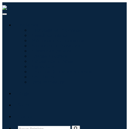
Indústrias
Tecnologia da Informação
Assistência médica
Máquinas e Equipamentos
Automotivo e Transporte
Alimentos e Bebidas
Energia e potência
Aeroespacial e Defesa
Agricultura
Produtos Químicos e Materiais
Arquitetura
Bens de consumo
Blogs
Sobre
Contato