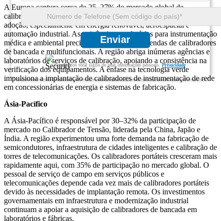
A Europa captura cerca de 25–27% do mercado global de
calibradores de tensão. Alemanha, França e Reino Unido lideram a
adoção, especialmente em energia renovável, aeroespacial e
automação industrial. As exigências regulatórias para instrumentação
Enviar
médica e ambiental precisa impulsionaram as vendas de calibradores
de bancada e multifuncionais. A região abriga inúmeras agências e
laboratórios de serviços de calibração, apoiando a consistência na
Garantimos total sigilo de suas informações pessoais.
Privacidade
verificação dos equipamentos. A ênfase na tecnologia verde
impulsiona a implantação de calibradores de instrumentação de rede
em concessionárias de energia e sistemas de fabricação.
Ásia-Pacífico
A Ásia-Pacífico é responsável por 30–32% da participação de
mercado no Calibrador de Tensão, liderada pela China, Japão e
Índia. A região experimentou uma forte demanda na fabricação de
semicondutores, infraestrutura de cidades inteligentes e calibração de
torres de telecomunicações. Os calibradores portáteis cresceram mais
rapidamente aqui, com 35% de participação no mercado global. O
pessoal de serviço de campo em serviços públicos e
telecomunicações depende cada vez mais de calibradores portáteis
devido às necessidades de implantação remota. Os investimentos
governamentais em infraestrutura e modernização industrial
continuam a apoiar a aquisição de calibradores de bancada em
laboratórios e fábricas.