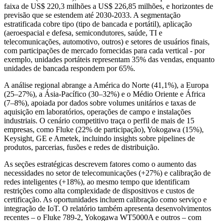
faixa de US$ 220,3 milhões a US$ 226,85 milhões, e horizontes de
previsão que se estendem até 2030-2033. A segmentação
estratificada cobre tipo (tipo de bancada e portátil), aplicação
(aeroespacial e defesa, semicondutores, saúde, TI e
telecomunicações, automotivo, outros) e setores de usuários finais,
com participações de mercado fornecidas para cada vertical - por
exemplo, unidades portáteis representam 35% das vendas, enquanto
unidades de bancada respondem por 65%.
A análise regional abrange a América do Norte (41,1%), a Europa
(25–27%), a Ásia-Pacífico (30–32%) e o Médio Oriente e África
(7–8%), apoiada por dados sobre volumes unitários e taxas de
aquisição em laboratórios, operações de campo e instalações
industriais. O cenário competitivo traça o perfil de mais de 15
empresas, como Fluke (22% de participação), Yokogawa (15%),
Keysight, GE e Ametek, incluindo insights sobre pipelines de
produtos, parcerias, fusões e redes de distribuição.
As seções estratégicas descrevem fatores como o aumento das
necessidades no setor de telecomunicações (+27%) e calibração de
redes inteligentes (+18%), ao mesmo tempo que identificam
restrições como alta complexidade de dispositivos e custos de
certificação. As oportunidades incluem calibração como serviço e
integração de IoT. O relatório também apresenta desenvolvimentos
recentes – o Fluke 789-2, Yokogawa WT5000A e outros – com