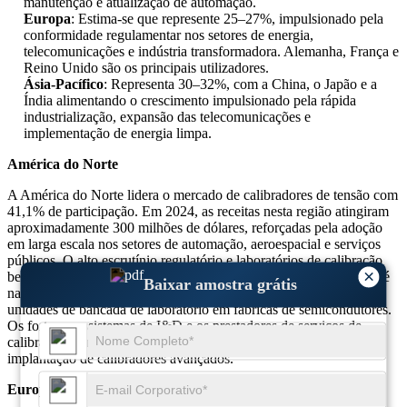
manutenção e atualização de automação.
Europa
: Estima-se que represente 25–27%, impulsionado pela
conformidade regulamentar nos setores de energia,
telecomunicações e indústria transformadora. Alemanha, França e
Reino Unido são os principais utilizadores.
Ásia-Pacífico
: Representa 30–32%, com a China, o Japão e a
Índia alimentando o crescimento impulsionado pela rápida
industrialização, expansão das telecomunicações e
implementação de energia limpa.
América do Norte
A América do Norte lidera o mercado de calibradores de tensão com
41,1% de participação. Em 2024, as receitas nesta região atingiram
aproximadamente 300 milhões de dólares, reforçadas pela adoção
em larga escala nos setores de automação, aeroespacial e serviços
públicos. O alto escrutínio regulatório e laboratórios de calibração
×
bem estabelecidos sustentam a força do mercado. O principal uso é
Baixar amostra grátis
na calibração de campo no local, usando calibradores portáteis e
unidades de bancada de laboratório em fábricas de semicondutores.
Os fortes ecossistemas de I&D e os prestadores de serviços de
calibração da região tornaram-na num importante centro para a
implantação de calibradores avançados.
Europa