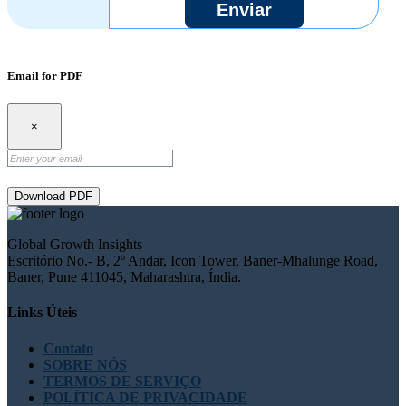
Enviar
Email for PDF
×
Download PDF
Global Growth Insights
Escritório No.- B, 2º Andar, Icon Tower, Baner-Mhalunge Road,
Baner, Pune 411045, Maharashtra, Índia.
Links Úteis
Contato
SOBRE NÓS
TERMOS DE SERVIÇO
POLÍTICA DE PRIVACIDADE