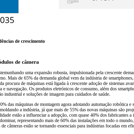
dências de crescimento
ódulos de câmera
temunhando uma expansão robusta, impulsionada pela crescente dema
onsumo. Mais de 65% da demanda global vem da indústria de smartphone
da procura de máquinas está ligada à crescente adoção de sistemas ava
e navegação. Os produtos eletrónicos de consumo, além dos smartphone
ção industrial e soluções de imagem para cuidados de saúde.
70% das máquinas de montagem agora adotando automação robótica e si
moldando a indústria, já que mais de 55% das novas máquinas são proj
lidade estão a influenciar a adopção, com quase 40% dos fabricantes a 
 a dominar, representando mais de 60% das instalações em todo o mun
câmeras estão se tornando essenciais para indústrias focadas em efic