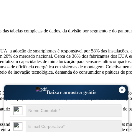
so das
tabelas completas de dados, da divisão por segmento e do panora
, a adoção de smartphones é responsável por 58% das instalações, e
com 20% do mercado nacional. Cerca de 36% dos fabricantes dos EUA e
 enfatizam capacidades de miniaturização para sensores ultracompacto
rsos de eficiência energética em sistemas de montagem. Coletivament
o de inovação tecnológica, demanda do consumidor e práticas de pro
×
Baixar amostra grátis
$ 392,9 milhões em 2024 para US$ 415,69 milhões em 2025, atingin
 participação do setor automotivo, 40% de adoção em miniaturização
aturização abaixo de 10 mm, 40% de montagem sustentável, 22% de par
ndo por rápida expansão, alimentado pela demanda por sensores minia
ncentrado na Ásia-Pacífico, enquanto a Europa e a América do Norte