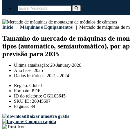
Início
|
Máquinas e Equipamentos
|
Mercado de máquinas de mo
Tamanho do mercado de máquinas de montag
tipos (automático, semiautomático), por apl
previsão para 2035
Última atualização:
20-January-2026
Ano base:
2025
Dados históricos:
2021 - 2024
Região:
Global
Formato:
PDF
ID do relatório:
GGI103645
SKU ID:
26045607
Páginas:
89
Baixar amostra grátis
Compra rápida