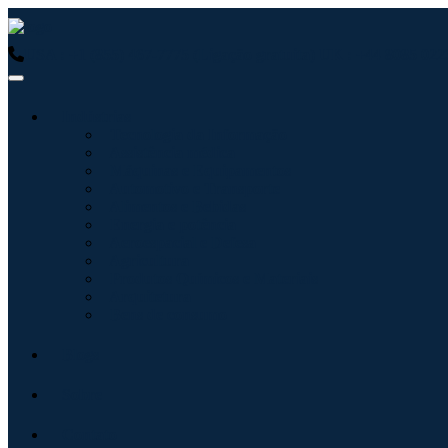
USA : +1 (855) 467-7775 (Ligação gratuita)
UK : +44 8085 0223
Indústrias
Tecnologia da Informação
Assistência médica
Máquinas e Equipamentos
Automotivo e Transporte
Alimentos e Bebidas
Energia e potência
Aeroespacial e Defesa
Agricultura
Produtos Químicos e Materiais
Arquitetura
Bens de consumo
Blogs
Sobre
Contato