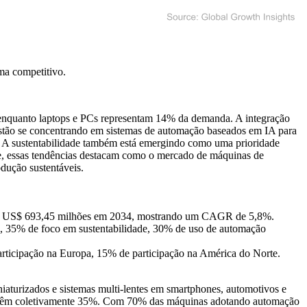
ma competitivo
.
nquanto laptops e PCs representam 14% da demanda. A integração
stão se concentrando em sistemas de automação baseados em IA para
s. A sustentabilidade também está emergindo como uma prioridade
e, essas tendências destacam como o mercado de máquinas de
dução sustentáveis.
do US$ 693,45 milhões em 2034, mostrando um CAGR de 5,8%.
, 35% de foco em sustentabilidade, 30% de uso de automação
ticipação na Europa, 15% de participação na América do Norte.
turizados e sistemas multi-lentes em smartphones, automotivos e
 detêm coletivamente 35%. Com 70% das máquinas adotando automação