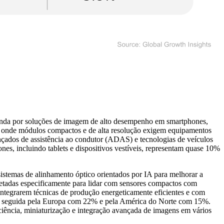
nda por soluções de imagem de alto desempenho em smartphones,
s, onde módulos compactos e de alta resolução exigem equipamentos
nçados de assistência ao condutor (ADAS) e tecnologias de veículos
s, incluindo tablets e dispositivos vestíveis, representam quase 10%
stemas de alinhamento óptico orientados por IA para melhorar a
etadas especificamente para lidar com sensores compactos com
integrarem técnicas de produção energeticamente eficientes e com
do, seguida pela Europa com 22% e pela América do Norte com 15%.
iência, miniaturização e integração avançada de imagens em vários