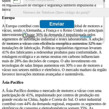
sistemas motores duráveis ​​e de alta eficiência. A conformidade com
os regulamentos de energia e segurança também impulsiona a
inovação.
Europa
Enviar
A Europa contribui com 22% para o mercado global de motores a
vácuo, sendo a Alemanha, a França e o Reino Unido os principais
intervenientes. Quase 36% da demanda é impulsionada pelos
Garantimos total sigilo de suas informações pessoais.
Privacidade
segmentos de automação industrial e testes laboratoriais. A adoção
de motores a vácuo com eficiência energética aumentou 32% nas
instalações de fabricação. Políticas regulatórias rigorosas levaram
41% dos fabricantes a redesenhar produtos para conformidade. A
rotulagem ecológica e as metas neutras em carbono influenciam
mais de 28% das decisões de compra. O alto investimento em
tecnologias de salas limpas aumentou em 30% o uso de motores a
vácuo nos setores médico e eletrônico. O mercado maduro da região
favorece inovações motoras avançadas e sustentáveis.
Ásia-Pacífico
A Ásia-Pacífico domina o mercado de motores a vácuo com uma
participação de 41%, impulsionado por centros de produção em
grande escala na China, Japão e Coreia do Sul. O setor industrial
contribui com 44% da demanda regional, enquanto os segmentos de
eletrônicos de consumo e eletrodomésticos somam 35%. As