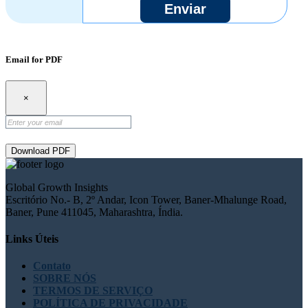
Enviar
Email for PDF
×
Download PDF
Global Growth Insights
Escritório No.- B, 2º Andar, Icon Tower, Baner-Mhalunge Road,
Baner, Pune 411045, Maharashtra, Índia.
Links Úteis
Contato
SOBRE NÓS
TERMOS DE SERVIÇO
POLÍTICA DE PRIVACIDADE