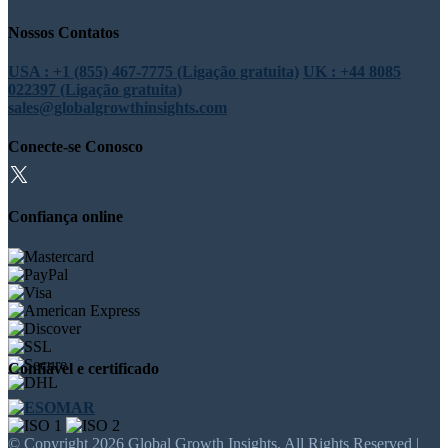
Nossos Contatos
USA : +1 (855) 467-7775 (Ligação gratuita)
UK : +44 8085
022397 (Ligação gratuita)
sales@globalgrowthinsights.com
Conecte-se Conosco
Confiança online
Confiável e certificado
© Copyright 2026 Global Growth Insights. All Rights Reserved |