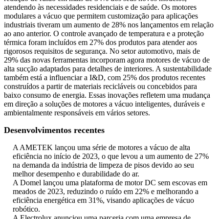
atendendo às necessidades residenciais e de saúde. Os motores
modulares a vácuo que permitem customização para aplicações
industriais tiveram um aumento de 28% nos lançamentos em relação
ao ano anterior. O controle avançado de temperatura e a proteção
térmica foram incluídos em 27% dos produtos para atender aos
rigorosos requisitos de segurança. No setor automotivo, mais de
29% das novas ferramentas incorporam agora motores de vácuo de
alta sucção adaptados para detalhes de interiores. A sustentabilidade
também está a influenciar a I&D, com 25% dos produtos recentes
construídos a partir de materiais recicláveis ​​ou concebidos para
baixo consumo de energia. Essas inovações refletem uma mudança
em direção a soluções de motores a vácuo inteligentes, duráveis ​​e
ambientalmente responsáveis ​​em vários setores.
Desenvolvimentos recentes
A AMETEK lançou uma série de motores a vácuo de alta
eficiência no início de 2023, o que levou a um aumento de 27%
na demanda da indústria de limpeza de pisos devido ao seu
melhor desempenho e durabilidade do ar.
A Domel lançou uma plataforma de motor DC sem escovas em
meados de 2023, reduzindo o ruído em 22% e melhorando a
eficiência energética em 31%, visando aplicações de vácuo
robótico.
A Electrolux anunciou uma parceria com uma empresa de