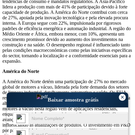
tendências de consumo e mandatos regulatórios. A Ásia-Pacífico
lidera a produção com mais de 41% de participação devido à forte
capacidade de produção. A América do Norte contribui com cerca
de 27%, apoiada pela inovação tecnológica e pela elevada procura
interna. A Europa segue com 22%, impulsionada por rigorosos
padrões de eficiência energética e automação industrial. A região do
Médio Oriente e África, embora menor, com 10%, apresenta um
crescimento promissor devido ao aumento dos investimentos na
construção e na saúde. O desempenho regional é influenciado tanto
pelas condições macroeconómicas como pelas iniciativas específicas
do sector, tornando a localização e a conformidade essenciais para a
expansão.
América do Norte
A América do Norte detém uma participação de 27% no mercado
global de motores a vácuo, liderada pela forte demanda dos setores
de limpeza industrial, detalhamento automotivo e saúde. Os EUA
×
respondem por quase 83% da demanda regional, impulsionada pela
Baixar amostra grátis
alta adoção de aparelhos inteligentes. Mais de 38% do uso de
motores a vácuo nesta região vem de aplicações residenciais,
enquanto as instalações comerciais contribuem com 42%. Os
avanços tecnológicos melhoraram a economia de energia em 33%,
influenciando as atualizações de produtos. O investimento em P&D
por parte dos fabricantes nacionais aumentou 29%, com foco em