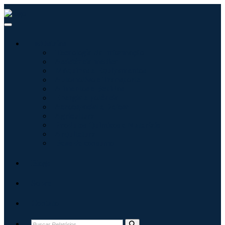
Indústrias
Tecnologia da Informação
Assistência médica
Máquinas e Equipamentos
Automotivo e Transporte
Alimentos e Bebidas
Energia e potência
Aeroespacial e Defesa
Agricultura
Produtos Químicos e Materiais
Arquitetura
Bens de consumo
Blogs
Sobre
Contato