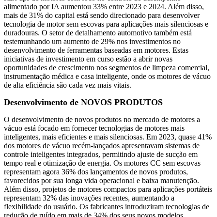
alimentado por IA aumentou 33% entre 2023 e 2024. Além disso,
mais de 31% do capital está sendo direcionado para desenvolver
tecnologia de motor sem escovas para aplicações mais silenciosas e
duradouras. O setor de detalhamento automotivo também está
testemunhando um aumento de 29% nos investimentos no
desenvolvimento de ferramentas baseadas em motores. Estas
iniciativas de investimento em curso estão a abrir novas
oportunidades de crescimento nos segmentos de limpeza comercial,
instrumentação médica e casa inteligente, onde os motores de vácuo
de alta eficiência são cada vez mais vitais.
Desenvolvimento de NOVOS PRODUTOS
O desenvolvimento de novos produtos no mercado de motores a
vácuo está focado em fornecer tecnologias de motores mais
inteligentes, mais eficientes e mais silenciosas. Em 2023, quase 41%
dos motores de vácuo recém-lançados apresentavam sistemas de
controle inteligentes integrados, permitindo ajuste de sucção em
tempo real e otimização de energia. Os motores CC sem escovas
representam agora 36% dos lançamentos de novos produtos,
favorecidos por sua longa vida operacional e baixa manutenção.
Além disso, projetos de motores compactos para aplicações portáteis
representam 32% das inovações recentes, aumentando a
flexibilidade do usuário. Os fabricantes introduziram tecnologias de
redução de ruído em mais de 34% dos seus novos modelos,