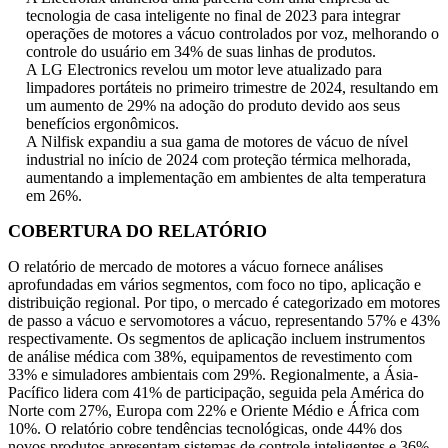
tecnologia de casa inteligente no final de 2023 para integrar
operações de motores a vácuo controlados por voz, melhorando o
controle do usuário em 34% de suas linhas de produtos.
A LG Electronics revelou um motor leve atualizado para
limpadores portáteis no primeiro trimestre de 2024, resultando em
um aumento de 29% na adoção do produto devido aos seus
benefícios ergonômicos.
A Nilfisk expandiu a sua gama de motores de vácuo de nível
industrial no início de 2024 com proteção térmica melhorada,
aumentando a implementação em ambientes de alta temperatura
em 26%.
COBERTURA DO RELATÓRIO
O relatório de mercado de motores a vácuo fornece análises
aprofundadas em vários segmentos, com foco no tipo, aplicação e
distribuição regional. Por tipo, o mercado é categorizado em motores
de passo a vácuo e servomotores a vácuo, representando 57% e 43%
respectivamente. Os segmentos de aplicação incluem instrumentos
de análise médica com 38%, equipamentos de revestimento com
33% e simuladores ambientais com 29%. Regionalmente, a Ásia-
Pacífico lidera com 41% de participação, seguida pela América do
Norte com 27%, Europa com 22% e Oriente Médio e África com
10%. O relatório cobre tendências tecnológicas, onde 44% dos
novos produtos apresentam sistemas de controle inteligentes e 36%