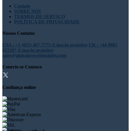
Contato
SOBRE NÓS
TERMOS DE SERVIÇO
POLÍTICA DE PRIVACIDADE
Nossos Contatos
USA : +1 (855) 467-7775 (Ligação gratuita)
UK : +44 8085
022397 (Ligação gratuita)
sales@globalgrowthinsights.com
Conecte-se Conosco
Confiança online