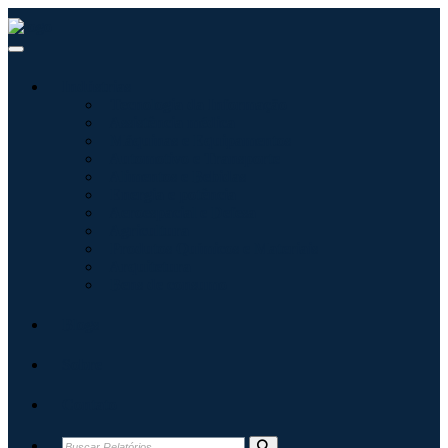
Indústrias
Tecnologia da Informação
Assistência médica
Máquinas e Equipamentos
Automotivo e Transporte
Alimentos e Bebidas
Energia e potência
Aeroespacial e Defesa
Agricultura
Produtos Químicos e Materiais
Arquitetura
Bens de consumo
Blogs
Sobre
Contato