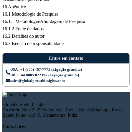
16 Apêndice
16.1 Metodologia de Pesquisa
16.1.1 Metodologia/Abordagem de Pesquisa
16.1.2 Fonte de dados
16.2 Detalhes do autor
16.3 Isenção de responsabilidade
Entre em contato
USA : +1 (855) 467-7775 (Ligação gratuita)
UK : +44 8085 022397 (Ligação gratuita)
sales@globalgrowthinsights.com
;
Global Growth Insights
Escritório No.- B, 2º Andar, Icon Tower, Baner-Mhalunge Road,
Baner, Pune 411045, Maharashtra, Índia.
Links Úteis