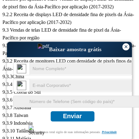
de pixel fino da Ásia-Pacífico por aplicação (2017-2032)
9.2.2 Receita de displays LED de densidade fina de pixels da Ásia-
Pacífico por aplicação (2017-2032)
9.3 Vendas de telas LED de densidade fina de pixel da Ásia-
Pacífico por região
9.3.1 Vendas de monitores LED de densidade de pixel fino da Ásia-
×
Baixar amostra grátis
Pacífico por região (2017-2032)
9.3.2 Receita de monitores LED com densidade de pixels finos da
Ásia-Pacífico por região (2017-2032)
9.3.3China
9.3.4 Japão
9.3.5 Coreia do Sul
9.3.6 Índia
9.3.7 Austrália
9.3.8 Taiwan
Enviar
9.3.9 Indonésia
9.3.10 Tailândia
Garantimos total sigilo de suas informações pessoais.
Privacidade
9.3.11 Malásia