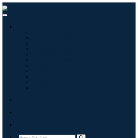
Indústrias
Tecnologia da Informação
Assistência médica
Máquinas e Equipamentos
Automotivo e Transporte
Alimentos e Bebidas
Energia e potência
Aeroespacial e Defesa
Agricultura
Produtos Químicos e Materiais
Arquitetura
Bens de consumo
Blogs
Sobre
Contato