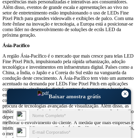
experiências mais personalizadas e interativas aos consumidores.
Além disso, eventos de grande escala e apresentações ao vivo no
setor de entretenimento estão impulsionando o uso de LEDs Fine
Pixel Pitch para grandes videowalls e exibições de palco. Com uma
forte ênfase na inovação e tecnologia, a Europa está a posicionar-se
como líder no desenvolvimento de soluções de ecrãs LED da
próxima geração.
Ásia-Pacífico
A região Ásia-Pacífico é o mercado que mais cresce para telas LED
Fine Pixel Pitch, impulsionado pela rápida urbanização, adoção
tecnológica e investimentos em infraestrutura digital. Países como a
China, a Índia, o Japão e a Coreia do Sul estão na vanguarda da
condução deste crescimento. A Ásia-Pacífico tem visto um aumento
acentuado na demanda por LEDs Fine Pixel Pitch em aplicações
como varejo, sinalização digital, centros de transporte e locais de
×
entretenimento. O crescimento das cidades inteligentes em países
Baixar amostra grátis
como a China e a Índia está a contribuir significativamente para a
procura de tecnologias avançadas de visualização. Além disso, as
indústrias de comércio eletrónico e retalhista em expansão da região
dependem cada vez mais de ecrãs LED de alta qualidade para
melhorar o envolvimento do cliente. À medida que mais empresas e
instituições públicas na região da Ásia-Pacífico adoptam estes ecrãs,
o mercado da tecnologia LED Fine Pixel Pitch deverá continuar a