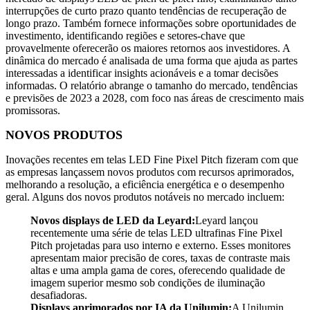
interrupções de curto prazo quanto tendências de recuperação de
longo prazo. Também fornece informações sobre oportunidades de
investimento, identificando regiões e setores-chave que
provavelmente oferecerão os maiores retornos aos investidores. A
dinâmica do mercado é analisada de uma forma que ajuda as partes
interessadas a identificar insights acionáveis ​​e a tomar decisões
informadas. O relatório abrange o tamanho do mercado, tendências
e previsões de 2023 a 2028, com foco nas áreas de crescimento mais
promissoras.
NOVOS PRODUTOS
Inovações recentes em telas LED Fine Pixel Pitch fizeram com que
as empresas lançassem novos produtos com recursos aprimorados,
melhorando a resolução, a eficiência energética e o desempenho
geral. Alguns dos novos produtos notáveis ​​no mercado incluem:
Novos displays de LED da Leyard:
Leyard lançou
recentemente uma série de telas LED ultrafinas Fine Pixel
Pitch projetadas para uso interno e externo. Esses monitores
apresentam maior precisão de cores, taxas de contraste mais
altas e uma ampla gama de cores, oferecendo qualidade de
imagem superior mesmo sob condições de iluminação
desafiadoras.
Displays aprimorados por IA da Unilumin:
A Unilumin