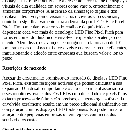
displays LED Fine Pixel Pitch é a crescente necessidade de displays
visuais de alta qualidade em setores como varejo, entretenimento e
ambientes corporativos. A ascensão da sinalização digital e dos
displays interativos, onde visuais claros e vívidos são essenciais,
contribuiu significativamente para a demanda por LEDs Fine Pixel
Pitch. Em particular, os setores do retalho e da publicidade
dependem cada vez mais da tecnologia LED Fine Pixel Pitch para
fornecer conteúdo dinâmico e envolvente que atraia a atenção do
cliente. Além disso, os avanços tecnológicos na fabricação de LED
tornaram esses displays mais acessíveis e energeticamente eficientes,
impulsionando a adoção entre empresas que buscam valor a longo
prazo.
Restrições de mercado
Apesar do crescimento promissor do mercado de displays LED Fine
Pixel Pitch, existem restrições notáveis ​​que podem dificultar a sua
expansão. Um desafio importante é o alto custo inicial associado a
esses monitores avançados. Os LEDs com densidade de pixels finos
exigem processos de fabricação precisos, e a tecnologia sofisticada
envolvida geralmente resulta em um preço adicional significativo em
comparação com os displays LED tradicionais. Isto pode limitar a
adoção entre pequenas empresas ou em regiões com mercados
sensíveis aos custos.
Oportunidades de mercado