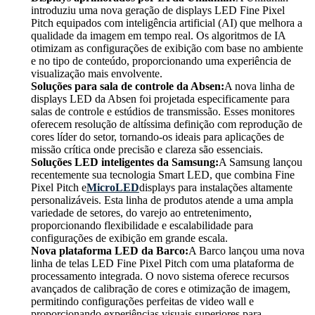
introduziu uma nova geração de displays LED Fine Pixel
Pitch equipados com inteligência artificial (AI) que melhora a
qualidade da imagem em tempo real. Os algoritmos de IA
otimizam as configurações de exibição com base no ambiente
e no tipo de conteúdo, proporcionando uma experiência de
visualização mais envolvente.
Soluções para sala de controle da Absen:
A nova linha de
displays LED da Absen foi projetada especificamente para
salas de controle e estúdios de transmissão. Esses monitores
oferecem resolução de altíssima definição com reprodução de
cores líder do setor, tornando-os ideais para aplicações de
missão crítica onde precisão e clareza são essenciais.
Soluções LED inteligentes da Samsung:
A Samsung lançou
recentemente sua tecnologia Smart LED, que combina Fine
Pixel Pitch e
MicroLED
displays para instalações altamente
personalizáveis. Esta linha de produtos atende a uma ampla
variedade de setores, do varejo ao entretenimento,
proporcionando flexibilidade e escalabilidade para
configurações de exibição em grande escala.
Nova plataforma LED da Barco:
A Barco lançou uma nova
linha de telas LED Fine Pixel Pitch com uma plataforma de
processamento integrada. O novo sistema oferece recursos
avançados de calibração de cores e otimização de imagem,
permitindo configurações perfeitas de video wall e
proporcionando experiências visuais superiores para