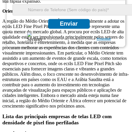
sua rápida expansão.
Oriente Médio e África
A região do Médio Oriente e África está gradualmente a adotar os
Enviar
ecrãs LED Fine Pixel Pitch, embora atualmente represente uma
quota menor do mercado global. A procura por ecrãs LED de alta
qualidade está a ser impulsionada principalmente pelos setores do
Garantimos total sigilo de suas informações pessoais.
Privacidade
retalho, hotelaria e entretenimento, à medida que as empresas
procuram melhorar as experiências dos clientes com conteúdos
visualmente impressionantes. Em particular, o Médio Oriente tem
assistido a um aumento de eventos de grande escala, como torneios
desportivos e concertos, onde os ecrãs LED Fine Pixel Pitch são
essenciais para fornecer imagens claras e vibrantes a grandes
públicos. Além disso, o foco crescente no desenvolvimento de infra-
estruturas em países como os EAU e a Arábia Saudita está a
contribuir para o aumento do investimento em tecnologias
avançadas de visualização para espaços públicos e aplicações de
cidades inteligentes. Embora o mercado ainda esteja numa fase
inicial, a região do Médio Oriente e África oferece um potencial de
crescimento significativo nos próximos anos.
Lista das principais empresas de telas LED com
densidade de pixel fino perfiladas