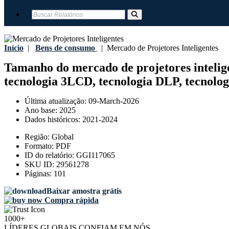
Início
|
Bens de consumo
|
Mercado de Projetores Inteligentes
Tamanho do mercado de projetores inteligen
tecnologia 3LCD, tecnologia DLP, tecnologia
Última atualização:
09-March-2026
Ano base:
2025
Dados históricos:
2021-2024
Região:
Global
Formato:
PDF
ID do relatório:
GGI117065
SKU ID:
29561278
Páginas:
101
Baixar amostra grátis
Compra rápida
1000+
LÍDERES GLOBAIS CONFIAM EM NÓS