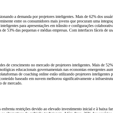
lsionando a demanda por projetores inteligentes. Mais de 62% dos usuár
oeminente entre os consumidores mais jovens que procuram uma integra
nteligentes para apresentações em trânsito e configurações colaborativ
 de 53% das pequenas e médias empresas. Com interfaces fáceis de usar 
ades de crescimento no mercado de projetores inteligentes. Mais de 52%
s tecnológicas educacionais governamentais nas economias emergentes a
 plataformas de coaching online estão utilizando projetores inteligentes
 conteúdo baseado em nuvem melhorou significativamente a infraestrutur
ão de mercado.
s enfrenta restrições devido ao elevado investimento inicial e à baixa