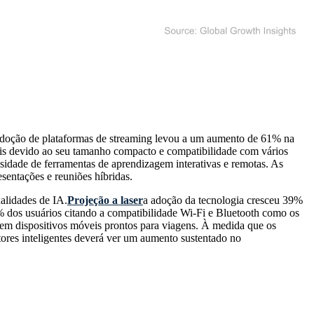
e adoção de plataformas de streaming levou a um aumento de 61% na
teis devido ao seu tamanho compacto e compatibilidade com vários
essidade de ferramentas de aprendizagem interativas e remotas. As
sentações e reuniões híbridas.
alidades de IA.
Projeção a laser
a adoção da tecnologia cresceu 39%
% dos usuários citando a compatibilidade Wi-Fi e Bluetooth como os
te em dispositivos móveis prontos para viagens. À medida que os
tores inteligentes deverá ver um aumento sustentado no