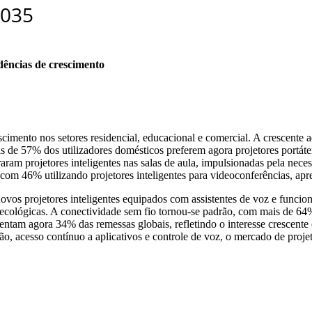
dências de crescimento
escimento nos setores residencial, educacional e comercial. A crescent
is de 57% dos utilizadores domésticos preferem agora projetores portá
raram projetores inteligentes nas salas de aula, impulsionadas pela nec
m 46% utilizando projetores inteligentes para videoconferências, apre
vos projetores inteligentes equipados com assistentes de voz e funcion
e ecológicas. A conectividade sem fio tornou-se padrão, com mais de 64
resentam agora 34% das remessas globais, refletindo o interesse crescen
ão, acesso contínuo a aplicativos e controle de voz, o mercado de proje