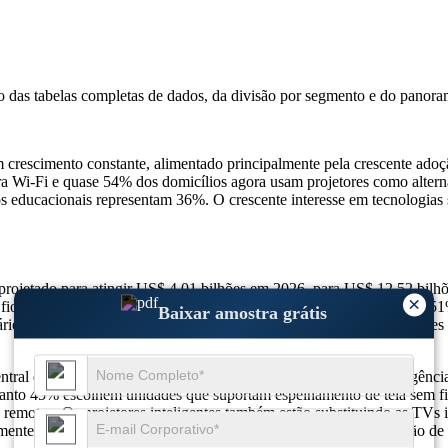
so das
tabelas completas de dados, da divisão por segmento e do panora
crescimento constante, alimentado principalmente pela crescente adoç
a Wi-Fi e quase 54% dos domicílios agora usam projetores como alterna
s educacionais representam 36%. O crescente interesse em tecnologias 
projetado para atingir US$ 4,01 bilhões em 2026, para US$ 12,52 b
×
io, aumento de 57% no uso de dispositivos portáteis e expansão de 51
Baixar amostra grátis
rios exigem modelos baseados em Android, 33% adoção de projetores ha
ntral da indústria global de exibição visual, com crescente convergên
quanto 45% escolhem unidades que suportam espelhamento de tela sem fi
s remotos. Os projetores inteligentes também estão substituindo as TVs 
te projetores com menos de 1kg, a miniaturização e a integração de 