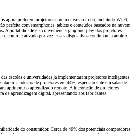
ios agora preferem projetores com recursos sem fio, incluindo Wi-Fi,
ção perfeita com smartphones, tablets e conteúdos baseados na nuvem.
as. A portabilidade e a conveniência plug-and-play dos projetores
e controle ativado por voz, esses dispositivos continuam a atrair o
 das escolas e universidades já implementaram projetores inteligentes
umentaram a adoção de projetores em 44%, especialmente em salas de
 para aprimorar o aprendizado remoto. A integração de projetores
a de aprendizagem digital, apresentando aos fabricantes
 familiaridade do consumidor. Cerca de 49% dos potenciais compradores