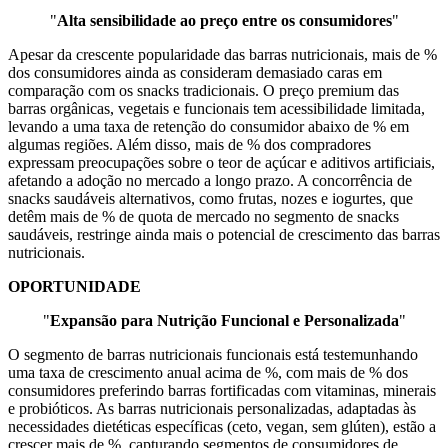
"
Alta sensibilidade ao preço entre os consumidores
"
Apesar da crescente popularidade das barras nutricionais, mais de %
dos consumidores ainda as consideram demasiado caras em
comparação com os snacks tradicionais. O preço premium das
barras orgânicas, vegetais e funcionais tem acessibilidade limitada,
levando a uma taxa de retenção do consumidor abaixo de % em
algumas regiões. Além disso, mais de % dos compradores
expressam preocupações sobre o teor de açúcar e aditivos artificiais,
afetando a adoção no mercado a longo prazo. A concorrência de
snacks saudáveis ​​alternativos, como frutas, nozes e iogurtes, que
detêm mais de % de quota de mercado no segmento de snacks
saudáveis, restringe ainda mais o potencial de crescimento das barras
nutricionais.
OPORTUNIDADE
"
Expansão para Nutrição Funcional e Personalizada
"
O segmento de barras nutricionais funcionais está testemunhando
uma taxa de crescimento anual acima de %, com mais de % dos
consumidores preferindo barras fortificadas com vitaminas, minerais
e probióticos. As barras nutricionais personalizadas, adaptadas às
necessidades dietéticas específicas (ceto, vegan, sem glúten), estão a
crescer mais de %, capturando segmentos de consumidores de