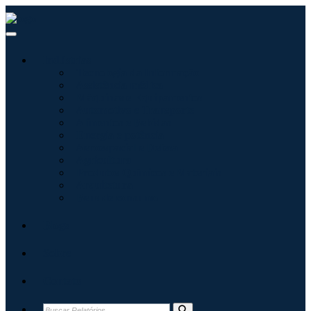
Indústrias
Tecnologia da Informação
Assistência médica
Máquinas e Equipamentos
Automotivo e Transporte
Alimentos e Bebidas
Energia e potência
Aeroespacial e Defesa
Agricultura
Produtos Químicos e Materiais
Arquitetura
Bens de consumo
Blogs
Sobre
Contato