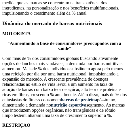
medida que as marcas se concentram na transparência dos
ingredientes, na personalização e nos benefícios multifuncionais,
impulsionando o crescimento além da % anual.
Dinâmica do mercado de barras nutricionais
MOTORISTA
"
Aumentando a base de consumidores preocupados com a
saúde
"
Com mais de % dos consumidores globais buscando ativamente
opções de lanches mais saudáveis, a demanda por barras nutritivas
aumentou. Mais de % dos indivíduos substituem agora pelo menos
uma refeição por dia por uma barra nutricional, impulsionando a
expansão do mercado. A crescente prevalência de doenças
relacionadas ao estilo de vida levou a um aumento na taxa de
adoção de barras com baixo teor de açúcar, alto teor de proteína e
ricas em fibras, crescendo % anualmente. Além disso, mais de % dos
entusiastas do fitness consomem
barras de proteína
pós-treino,
alimentando a demanda no
nutrição esportiva
segmento. As marcas
que introduzem opções orgânicas, não transgênicas e de rótulo
limpo testemunharam uma taxa de crescimento superior a %.
RESTRIÇÃO