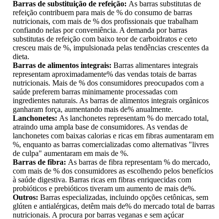
Barras de substituição de refeição:
As barras substitutas de
refeição contribuem para mais de % do consumo de barras
nutricionais, com mais de % dos profissionais que trabalham
confiando nelas por conveniência. A demanda por barras
substitutas de refeição com baixo teor de carboidratos e ceto
cresceu mais de %, impulsionada pelas tendências crescentes da
dieta.
Barras de alimentos integrais:
Barras alimentares integrais
representam aproximadamente% das vendas totais de barras
nutricionais. Mais de % dos consumidores preocupados com a
saúde preferem barras minimamente processadas com
ingredientes naturais. As barras de alimentos integrais orgânicos
ganharam força, aumentando mais de% anualmente.
Lanchonetes:
As lanchonetes representam % do mercado total,
atraindo uma ampla base de consumidores. As vendas de
lanchonetes com baixas calorias e ricas em fibras aumentaram em
%, enquanto as barras comercializadas como alternativas "livres
de culpa" aumentaram em mais de %.
Barras de fibra:
As barras de fibra representam % do mercado,
com mais de % dos consumidores as escolhendo pelos benefícios
à saúde digestiva. Barras ricas em fibras enriquecidas com
probióticos e prebióticos tiveram um aumento de mais de%.
Outros:
Barras especializadas, incluindo opções cetônicas, sem
glúten e antialérgicas, detêm mais de% do mercado total de barras
nutricionais. A procura por barras veganas e sem açúcar