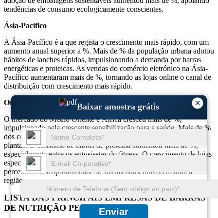
adoção de embalagens sustentáveis ​​aumentou mais de %, apoiando
tendências de consumo ecologicamente conscientes.
Ásia-Pacífico
A Ásia-Pacífico é a que regista o crescimento mais rápido, com um
aumento anual superior a %. Mais de % da população urbana adotou
hábitos de lanches rápidos, impulsionando a demanda por barras
energéticas e proteicas. As vendas do comércio eletrónico na Ásia-
Pacífico aumentaram mais de %, tornando as lojas online o canal de
distribuição com crescimento mais rápido.
×
Oriente Médio e África
Baixar amostra grátis
O mercado do Médio Oriente e África cresceu mais de %,
impulsionado pela crescente sensibilização para a saúde. Mais de %
dos consumidores escolhem agora barras orgânicas e à base de
plantas. O consumo de barras de proteína aumentou mais de %,
especialmente entre os entusiastas do fitness. O crescimento de lojas
especializadas em saúde e academias levou a um aumento
percentual na disponibilidade de barras nutricionais em toda a
região.
LISTA DAS PRINCIPAIS EMPRESAS DE BARRAS
DE NUTRIÇÃO PERFILADAS
Enviar