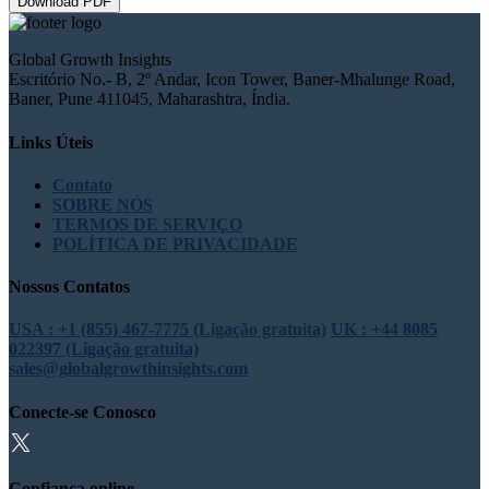
Download PDF
Global Growth Insights
Escritório No.- B, 2º Andar, Icon Tower, Baner-Mhalunge Road,
Baner, Pune 411045, Maharashtra, Índia.
Links Úteis
Contato
SOBRE NÓS
TERMOS DE SERVIÇO
POLÍTICA DE PRIVACIDADE
Nossos Contatos
USA : +1 (855) 467-7775 (Ligação gratuita)
UK : +44 8085
022397 (Ligação gratuita)
sales@globalgrowthinsights.com
Conecte-se Conosco
Confiança online