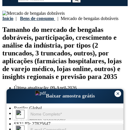
Início
|
Bens de consumo
|
Mercado de bengalas dobráveis
Tamanho do mercado de bengalas
dobráveis, participação, crescimento e
análise da indústria, por tipos (2
truncados, 3 truncados, outros), por
aplicações (farmácias hospitalares, lojas
de varejo médico, lojas online, outros) e
insights regionais e previsão para 2035
Última atualização:
09-April-2026
×
Ano base:
2025
Baixar amostra grátis
Dados históricos:
2021-2024
Região:
Global
Formato:
PDF
ID do relatório:
GGI103589
SKU ID:
27825647
Páginas:
93