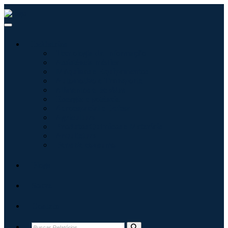
Indústrias
Tecnologia da Informação
Assistência médica
Máquinas e Equipamentos
Automotivo e Transporte
Alimentos e Bebidas
Energia e potência
Aeroespacial e Defesa
Agricultura
Produtos Químicos e Materiais
Arquitetura
Bens de consumo
Blogs
Sobre
Contato