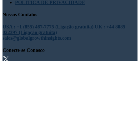
POLÍTICA DE PRIVACIDADE
Nossos Contatos
USA : +1 (855) 467-7775 (Ligação gratuita)
UK : +44 8085
022397 (Ligação gratuita)
sales@globalgrowthinsights.com
Conecte-se Conosco
Confiança online
Confiável e certificado