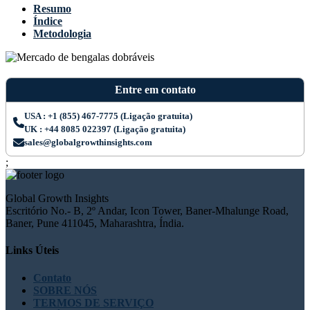
Resumo
Índice
Metodologia
Entre em contato
USA : +1 (855) 467-7775 (Ligação gratuita)
UK : +44 8085 022397 (Ligação gratuita)
sales@globalgrowthinsights.com
;
Global Growth Insights
Escritório No.- B, 2º Andar, Icon Tower, Baner-Mhalunge Road,
Baner, Pune 411045, Maharashtra, Índia.
Links Úteis
Contato
SOBRE NÓS
TERMOS DE SERVIÇO