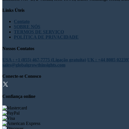
Links Úteis
Contato
SOBRE NÓS
TERMOS DE SERVIÇO
POLÍTICA DE PRIVACIDADE
Nossos Contatos
USA : +1 (855) 467-7775 (Ligação gratuita)
UK : +44 8085 022397
sales@globalgrowthinsights.com
Conecte-se Conosco
Confiança online