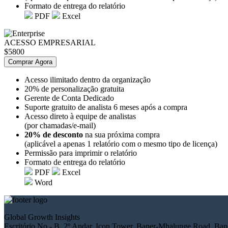
Formato de entrega do relatório
PDF
Excel
ACESSO EMPRESARIAL
$5800
Comprar Agora
Acesso ilimitado dentro da organização
20% de personalização gratuita
Gerente de Conta Dedicado
Suporte gratuito de analista 6 meses após a compra
Acesso direto à equipe de analistas
(por chamadas/e-mail)
20% de desconto
na sua próxima compra
(aplicável a apenas 1 relatório com o mesmo tipo de licença)
Permissão para imprimir o relatório
Formato de entrega do relatório
PDF
Excel
Word
Global Growth Insights
Escritório No.- B, 2º Andar, Icon Tower, Baner-Mhalunge Road, Bane