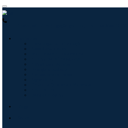
USA : +1 (855) 467-7775 (Ligação gratuita)
UK : +44 8085 022397
Indústrias
Tecnologia da Informação
Assistência médica
Máquinas e Equipamentos
Automotivo e Transporte
Alimentos e Bebidas
Energia e potência
Aeroespacial e Defesa
Agricultura
Produtos Químicos e Materiais
Arquitetura
Bens de consumo
Blogs
Sobre