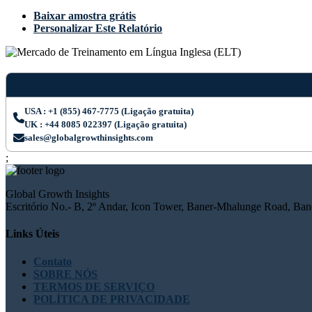
Baixar amostra grátis
Personalizar Este Relatório
USA : +1 (855) 467-7775 (Ligação gratuita)
UK : +44 8085 022397 (Ligação gratuita)
sales@globalgrowthinsights.com
;
Global Growth Insights
Escritório No.- B, 2º Andar, Icon Tower, Baner-Mhalunge Road, Bane
Links Úteis
Contato
SOBRE NÓS
TERMOS DE SERVIÇO
POLÍTICA DE PRIVACIDADE