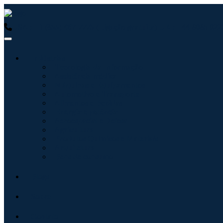
USA : +1 (855) 467-7775 (Ligação gratuita)
UK : +44 8085 0223
Indústrias
Tecnologia da Informação
Assistência médica
Máquinas e Equipamentos
Automotivo e Transporte
Alimentos e Bebidas
Energia e potência
Aeroespacial e Defesa
Agricultura
Produtos Químicos e Materiais
Arquitetura
Bens de consumo
Blogs
Sobre
Contato