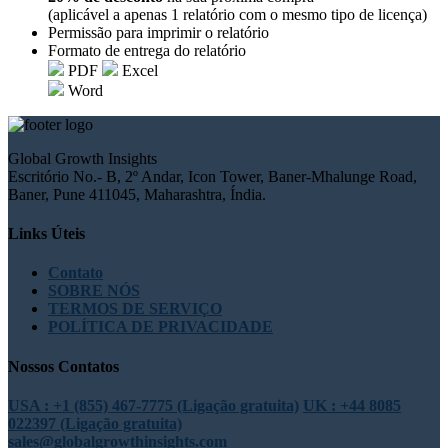
(aplicável a apenas 1 relatório com o mesmo tipo de licença)
Permissão para imprimir o relatório
Formato de entrega do relatório
PDF
Excel
Word
Global Growth Insights
Escritório No.- B, 2º Andar, Icon Tower, Baner-Mhalunge Road,
Baner, Pune 411045, Maharashtra, Índia.
Links Úteis
Contato
SOBRE NÓS
TERMOS DE SERVIÇO
POLÍTICA DE PRIVACIDADE
Nossos Contatos
USA : +1 (855) 467-7775 (Ligação gratuita)
UK : +44 8085
022397 (Ligação gratuita)
sales@globalgrowthinsights.com