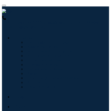
USA : +1 (855) 467-7775 (Ligação gratuita)
UK : +44 8085
022397 (Ligação gratuita)
Indústrias
Tecnologia da Informação
Assistência médica
Máquinas e Equipamentos
Automotivo e Transporte
Alimentos e Bebidas
Energia e potência
Aeroespacial e Defesa
Agricultura
Produtos Químicos e Materiais
Arquitetura
Bens de consumo
Blogs
Sobre