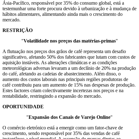
Ásia-Pacífico, responsável por 35% do consumo global, está a
testemunhar uma forte procura devido à urbanização e à mudança de
hábitos alimentares, alimentando ainda mais o crescimento do
mercado.
RESTRIÇÃO
"
Volatilidade nos preços das matérias-primas
"
A flutuação nos preços dos grãos de café representa um desafio
significativo, afetando 50% dos fabricantes que lutam com custos de
aquisição instáveis. As alterações climáticas e as condições
meteorológicas adversas levaram a um declínio de 20% na produção
do café, afetando as cadeias de abastecimento. Além disso, o
aumento dos custos laborais nas principais regiões produtoras de
café contribuiu para um aumento de 15% nas despesas de produção.
Estes factores criam colectivamente incertezas nos preços e na
rentabilidade, restringindo a expansão do mercado.
OPORTUNIDADE
"
Expansão dos Canais de Varejo Online
"
O comércio eletrónico está a emergir como um fator-chave de
crescimento, sendo responsável por 35% das vendas de café
instantâneo a nível mundial. A ascensão de marcas diretas ao