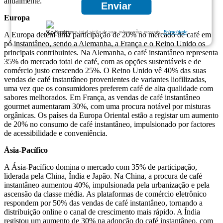
anualmente.
Enviar
Europa
Garantimos total sigilo de suas informações pessoais.
Privacidade
A Europa detém uma participação de 20% no mercado de café em
pó instantâneo, sendo a Alemanha, a França e o Reino Unido os
principais contribuintes. Na Alemanha, o café instantâneo representa
35% do mercado total de café, com as opções sustentáveis ​​e de
comércio justo crescendo 25%. O Reino Unido vê 40% das suas
vendas de café instantâneo provenientes de variantes liofilizadas,
uma vez que os consumidores preferem café de alta qualidade com
sabores melhorados. Em França, as vendas de café instantâneo
gourmet aumentaram 30%, com uma procura notável por misturas
orgânicas. Os países da Europa Oriental estão a registar um aumento
de 20% no consumo de café instantâneo, impulsionado por factores
de acessibilidade e conveniência.
Ásia-Pacífico
A Ásia-Pacífico domina o mercado com 35% de participação,
liderada pela China, Índia e Japão. Na China, a procura de café
instantâneo aumentou 40%, impulsionada pela urbanização e pela
ascensão da classe média. As plataformas de comércio eletrônico
respondem por 50% das vendas de café instantâneo, tornando a
distribuição online o canal de crescimento mais rápido. A Índia
registou um aumento de 30% na adopção do café instantâneo, com