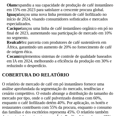
Olam
expandiu a sua capacidade de produção de café instantâneo
em 15% em 2023 para satisfazer a crescente procura global.
Iguaçu
lançou uma nova linha premium de café liofilizado no
início de 2024, visando consumidores sofisticados e mercados
especializados.
Cacique
lançou uma linha de café instantâneo orgânico em pó no
final de 2023, aumentando sua participação de mercado em 10%
no segmento.
Realcafé
fez parceria com produtores de café sustentáveis ​​em
África, garantindo um aumento de 20% no fornecimento de café
de origem ética.
Cocam
implementou sistemas de controle de qualidade baseados
em IA em 2024, melhorando a eficiência da produção em 30% e
reduzindo o desperdício.
COBERTURA DO RELATÓRIO
O relatório de mercado de café em pó instantâneo fornece uma
análise aprofundada da segmentação do mercado, tendências e
cenário competitivo. O estudo abrange a distribuição do tamanho do
mercado por tipo, onde o café pulverizado domina com 60%,
enquanto o café liofilizado detém 40%. Por aplicação, os hotéis e
restaurantes contribuem com 55% da procura, enquanto o consumo
das famílias e dos escritórios representa 45%. O relatório também