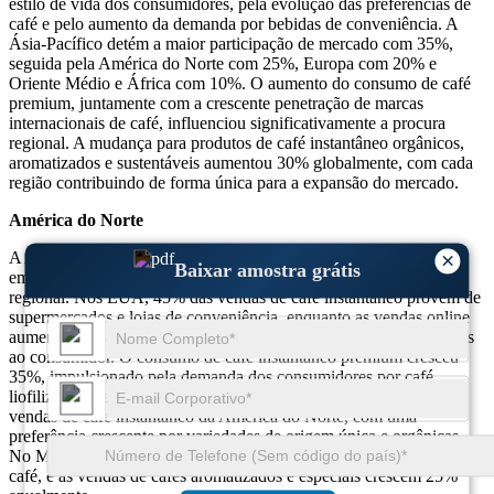
estilo de vida dos consumidores, pela evolução das preferências de
café e pelo aumento da demanda por bebidas de conveniência. A
Ásia-Pacífico detém a maior participação de mercado com 35%,
seguida pela América do Norte com 25%, Europa com 20% e
Oriente Médio e África com 10%. O aumento do consumo de café
premium, juntamente com a crescente penetração de marcas
internacionais de café, influenciou significativamente a procura
regional. A mudança para produtos de café instantâneo orgânicos,
aromatizados e sustentáveis ​​aumentou 30% globalmente, com cada
região contribuindo de forma única para a expansão do mercado.
América do Norte
A América do Norte responde por 25% do mercado global de café
×
Baixar amostra grátis
em pó instantâneo, com os Estados Unidos liderando a demanda
regional. Nos EUA, 45% das vendas de café instantâneo provêm de
supermercados e lojas de conveniência, enquanto as vendas online
aumentaram 30% devido à crescente preferência por marcas diretas
ao consumidor. O consumo de café instantâneo premium cresceu
35%, impulsionado pela demanda dos consumidores por café
liofilizado de alta qualidade. O Canadá contribui com 20% das
vendas de café instantâneo da América do Norte, com uma
preferência crescente por variedades de origem única e orgânicas.
No México, o café instantâneo representa 60% do consumo total de
café, e as vendas de cafés aromatizados e especiais crescem 25%