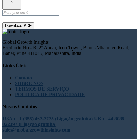
×
Download PDF
Global Growth Insights
Escritório No.- B, 2º Andar, Icon Tower, Baner-Mhalunge Road,
Baner, Pune 411045, Maharashtra, Índia.
Links Úteis
Contato
SOBRE NÓS
TERMOS DE SERVIÇO
POLÍTICA DE PRIVACIDADE
Nossos Contatos
USA : +1 (855) 467-7775 (Ligação gratuita)
UK : +44 8085
022397 (Ligação gratuita)
sales@globalgrowthinsights.com