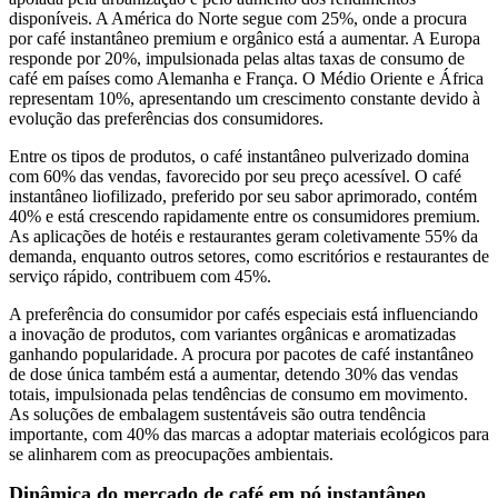
disponíveis. A América do Norte segue com 25%, onde a procura
por café instantâneo premium e orgânico está a aumentar. A Europa
responde por 20%, impulsionada pelas altas taxas de consumo de
café em países como Alemanha e França. O Médio Oriente e África
representam 10%, apresentando um crescimento constante devido à
evolução das preferências dos consumidores.
Entre os tipos de produtos, o café instantâneo pulverizado domina
com 60% das vendas, favorecido por seu preço acessível. O café
instantâneo liofilizado, preferido por seu sabor aprimorado, contém
40% e está crescendo rapidamente entre os consumidores premium.
As aplicações de hotéis e restaurantes geram coletivamente 55% da
demanda, enquanto outros setores, como escritórios e restaurantes de
serviço rápido, contribuem com 45%.
A preferência do consumidor por cafés especiais está influenciando
a inovação de produtos, com variantes orgânicas e aromatizadas
ganhando popularidade. A procura por pacotes de café instantâneo
de dose única também está a aumentar, detendo 30% das vendas
totais, impulsionada pelas tendências de consumo em movimento.
As soluções de embalagem sustentáveis ​​são outra tendência
importante, com 40% das marcas a adoptar materiais ecológicos para
se alinharem com as preocupações ambientais.
Dinâmica do mercado de café em pó instantâneo