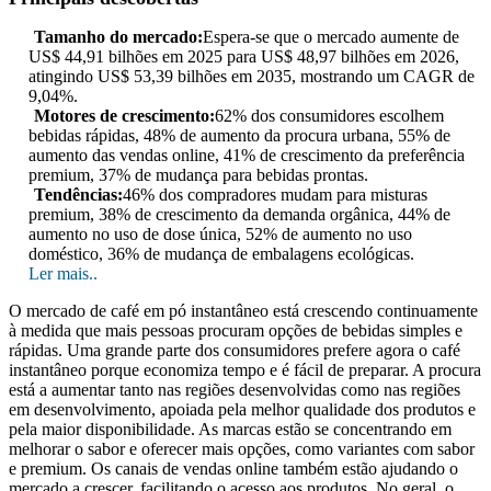
Tamanho do mercado:
Espera-se que o mercado aumente de
US$ 44,91 bilhões em 2025 para US$ 48,97 bilhões em 2026,
atingindo US$ 53,39 bilhões em 2035, mostrando um CAGR de
9,04%.
Motores de crescimento:
62% dos consumidores escolhem
bebidas rápidas, 48% de aumento da procura urbana, 55% de
aumento das vendas online, 41% de crescimento da preferência
premium, 37% de mudança para bebidas prontas.
Tendências:
46% dos compradores mudam para misturas
premium, 38% de crescimento da demanda orgânica, 44% de
aumento no uso de dose única, 52% de aumento no uso
doméstico, 36% de mudança de embalagens ecológicas.
Ler mais..
O mercado de café em pó instantâneo está crescendo continuamente
à medida que mais pessoas procuram opções de bebidas simples e
rápidas. Uma grande parte dos consumidores prefere agora o café
instantâneo porque economiza tempo e é fácil de preparar. A procura
está a aumentar tanto nas regiões desenvolvidas como nas regiões
em desenvolvimento, apoiada pela melhor qualidade dos produtos e
pela maior disponibilidade. As marcas estão se concentrando em
melhorar o sabor e oferecer mais opções, como variantes com sabor
e premium. Os canais de vendas online também estão ajudando o
mercado a crescer, facilitando o acesso aos produtos. No geral, o