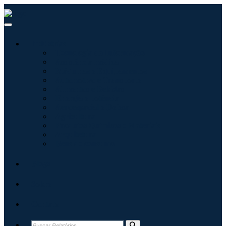
Indústrias
Tecnologia da Informação
Assistência médica
Máquinas e Equipamentos
Automotivo e Transporte
Alimentos e Bebidas
Energia e potência
Aeroespacial e Defesa
Agricultura
Produtos Químicos e Materiais
Arquitetura
Bens de consumo
Blogs
Sobre
Contato