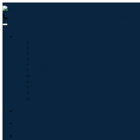
USA : +1 (855) 467-7775 (Ligação gratuita)
UK : +44 8085 0223
Indústrias
Tecnologia da Informação
Assistência médica
Máquinas e Equipamentos
Automotivo e Transporte
Alimentos e Bebidas
Energia e potência
Aeroespacial e Defesa
Agricultura
Produtos Químicos e Materiais
Arquitetura
Bens de consumo
Blogs
Sobre
Contato