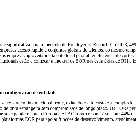
ade significativa para o mercado de Employer of Record. Em 2023, 48%
empresas acesso rápido a conjuntos globais de talentos, ao mesmo temp
 empresas aproveitam o talento local para obter eficiência de custos.
acionais estão a começar a integrar os EOR nas estratégias de RH a l
em configuração de entidade
se expandem internacionalmente, evitando o alto custo e a complexid
ão-de-obra estrangeira sem compromissos de longo prazo. Os EORs pe
 que se expandem para a Europa e APAC foram responsáveis ​​por 44% da
e plataformas EOR para apoiar funções de desenvolvimento, atendiment