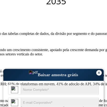
so das
tabelas completas de dados, da divisão por segmento e do panora
 um crescimento consistente, apoiado pela crescente demanda por ge
os setores verticais do setor.
rá atingir 8,84 bilhões em 2035, crescendo a um CAGR de 6,5%.
×
Baixar amostra grátis
e escalonamento de startups; 56% de adoção por PME, 48% de uso do set
 RH; 61% de plataformas em nuvem, 41% de adoção de API, 34% de int
 na demanda à medida que as empresas buscam soluções ágeis de força
cados estrangeiros sem criar entidades legais, lidando perfeitamente