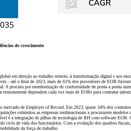
dências de crescimento
bal em direção ao trabalho remoto, à transformação digital e aos mode
m – até o final de 2023, mais de 61% dos provedores de EOR fizeram a
al. A procura por monitorização de conformidade de ponta a ponta aume
zam remotamente dependem cada vez mais de EORs para contratar talen
 o mercado de Employer of Record. Em 2023, quase 34% dos contratos
 aquisições estimulou as empresas multinacionais a procurarem modelos
otável é a integração de pilhas de tecnologia de RH com software EOR
o ciclo de vida dos funcionários. Com a evolução dos quadros fiscais,
mobilidade da força de trabalho.