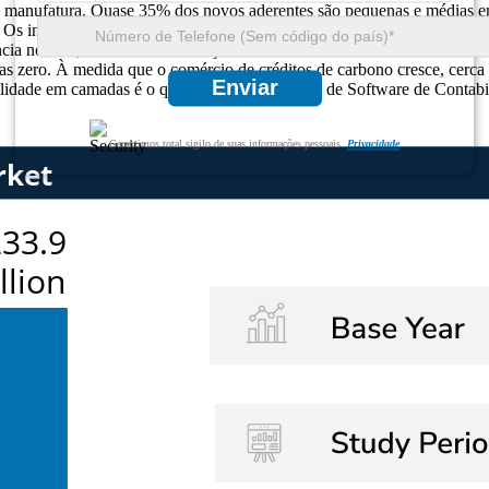
 ou manufatura. Quase 35% dos novos aderentes são pequenas e médias 
lo. Os investidores ESG consideram agora a transparência do carbono e
ência notável, com 25% das soluções oferecendo feeds de dados automa
uidas zero. À medida que o comércio de créditos de carbono cresce, cer
Enviar
lidade em camadas é o que mantém o Mercado de Software de Contabilid
Garantimos total sigilo de suas informações pessoais.
Privacidade