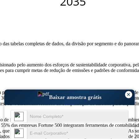
so das
tabelas completas de dados, da divisão por segmento e do panora
nado pelo aumento dos esforços de sustentabilidade corporativa, pela 
ões para cumprir metas de redução de emissões e padrões de conformida
m previsão de atingir 233,9 bilhões em 2035, crescendo a um CAGR d
×
Baixar amostra grátis
 30% concentram-se nas emissões da cadeia de abastecimento; 22% in
tes; 12% adicionam recursos de compensação de carbono para expandir 
de forma única no cenário de sustentabilidade e conformidade ambient
% das empresas Fortune 500 integraram ferramentas de contabilidade d
3, que abrange as emissões indiretas nas cadeias de abastecimento. A
 dados em tempo real. A personalização está ganhando força; cerca de 