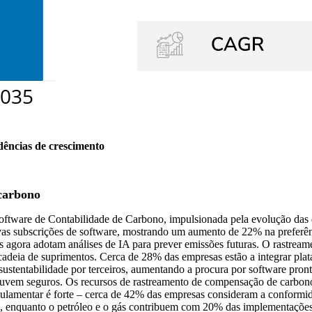
dências de crescimento
 carbono
Software de Contabilidade de Carbono, impulsionada pela evolução das d
subscrições de software, mostrando um aumento de 22% na preferência
 agora adotam análises de IA para prever emissões futuras. O rastrea
deia de suprimentos. Cerca de 28% das empresas estão a integrar pla
stentabilidade por terceiros, aumentando a procura por software pront
uvem seguros. Os recursos de rastreamento de compensação de carbon
ulamentar é forte – cerca de 42% das empresas consideram a conformida
ores, enquanto o petróleo e o gás contribuem com 20% das implementaçõe