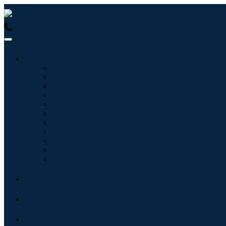
USA : +1 (855) 467-7775 (Ligação gratuita)
UK : +44 8085 0223
Indústrias
Tecnologia da Informação
Assistência médica
Máquinas e Equipamentos
Automotivo e Transporte
Alimentos e Bebidas
Energia e potência
Aeroespacial e Defesa
Agricultura
Produtos Químicos e Materiais
Arquitetura
Bens de consumo
Blogs
Sobre
Contato