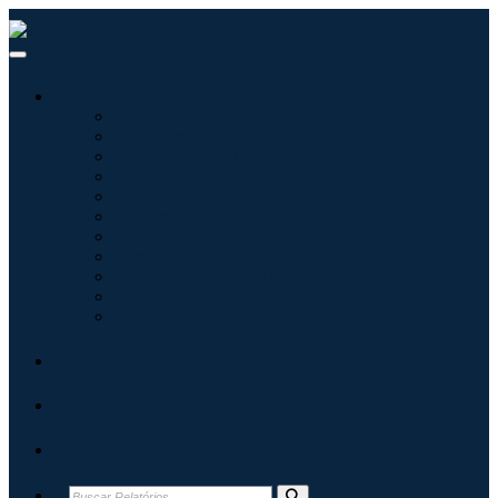
Indústrias
Tecnologia da Informação
Assistência médica
Máquinas e Equipamentos
Automotivo e Transporte
Alimentos e Bebidas
Energia e potência
Aeroespacial e Defesa
Agricultura
Produtos Químicos e Materiais
Arquitetura
Bens de consumo
Blogs
Sobre
Contato