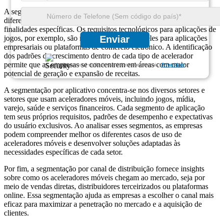
A segmentação por tipo é essencial, pois divide o mercado em
diferentes tipos de aceleradores móveis, cada um projetado para
finalidades específicas. Os requisitos tecnológicos para aplicações de
jogos, por exemplo, são muito diferentes daqueles para aplicações
Enviar
empresariais ou plataformas de comércio eletrónico. A identificação
dos padrões de crescimento dentro de cada tipo de acelerador
permite que as empresas se concentrem em áreas com maior
Garantimos total sigilo de suas informações pessoais.
Privacidade
potencial de geração e expansão de receitas.
A segmentação por aplicativo concentra-se nos diversos setores e
setores que usam aceleradores móveis, incluindo jogos, mídia,
varejo, saúde e serviços financeiros. Cada segmento de aplicação
tem seus próprios requisitos, padrões de desempenho e expectativas
do usuário exclusivos. Ao analisar esses segmentos, as empresas
podem compreender melhor os diferentes casos de uso de
aceleradores móveis e desenvolver soluções adaptadas às
necessidades específicas de cada setor.
Por fim, a segmentação por canal de distribuição fornece insights
sobre como os aceleradores móveis chegam ao mercado, seja por
meio de vendas diretas, distribuidores terceirizados ou plataformas
online. Essa segmentação ajuda as empresas a escolher o canal mais
eficaz para maximizar a penetração no mercado e a aquisição de
clientes.