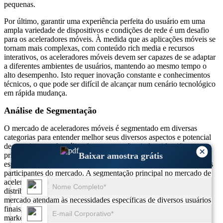
pequenas.
Por último, garantir uma experiência perfeita do usuário em uma
ampla variedade de dispositivos e condições de rede é um desafio
para os aceleradores móveis. À medida que as aplicações móveis se
tornam mais complexas, com conteúdo rich media e recursos
interativos, os aceleradores móveis devem ser capazes de se adaptar
a diferentes ambientes de usuários, mantendo ao mesmo tempo o
alto desempenho. Isto requer inovação constante e conhecimentos
técnicos, o que pode ser difícil de alcançar num cenário tecnológico
em rápida mudança.
Análise de Segmentação
O mercado de aceleradores móveis é segmentado em diversas
categorias para entender melhor seus diversos aspectos e potencial
de crescimento. A análise de segmentação ajuda a identificar as
×
Baixar amostra grátis
principais tendências, oportunidades de crescimento e desafios
específicos de cada segmento, fornecendo insights valiosos para os
participantes do mercado. A segmentação principal no mercado de
aceleradores móveis é baseada em tipo, aplicativo e canal de
distribuição. Essa segmentação permite que os participantes do
mercado atendam às necessidades específicas de diversos usuários
finais, garantindo o desenvolvimento de produtos e estratégias de
marketing direcionadas.