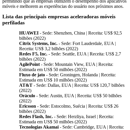
permitindo que as empresas otimizem o desempenho dos aplicativos
móveis e melhorem as experiências do usuário nos próximos anos.
Lista das principais empresas aceleradoras móveis
perfiladas
HUAWEI
- Sede: Shenzhen, China | Receita: US$ 92,5
bilhões (2022)
Citrix Systems, Inc.
- Sede: Fort Lauderdale, EUA |
Receita: US$ 3,2 bilhões (2022)
Redes F5, Inc.
- Sede: Seattle, EUA | Receita: US$ 2,7
bilhões (2022)
AgilePoint
- Sede: Mountain View, EUA | Receita:
Estimada em US$ 50 milhões (2022)
Fluxo de jato
- Sede: Groningen, Holanda | Receita:
Estimada em US$ 10 milhões (2022)
AT&T
- Sede: Dallas, EUA | Receita: US$ 120,7 bilhões
(2022)
Oráculo
- Sede: Austin, EUA | Receita: US$ 50 bilhões
(2022)
Ericsson
- Sede: Estocolmo, Suécia | Receita: US$ 26
bilhões (2022)
Redes Flash, Inc.
- Sede: Herzliya, Israel | Receita:
Estimada em US$ 50 milhões (2022)
Tecnologias Akamai
- Sede: Cambridge, EUA | Receita: