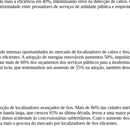
inda mais a eficiência em 40%, minimizando erros na detecção de cab
ormidade entre prestadores de serviços de utilidade pública e empreite
ndo imensas oportunidades no mercado de localizadores de cabos e fios
o eficientes. A adopção de energias renováveis ​​aumentou 50%, impuls
ectar mais de 60% dos orçamentos dos serviços públicos para a moderniza
ital twin, que testemunhou um aumento de 55% na adoção, também deverá
adoção de localizadores avançados de fios. Mais de 80% das cidades in
 de banda larga, que cresceu 65% na última década, levou a uma maior 
ar danos acidentais às concessionárias subterrâneas. Com o aumento dos
 mais a procura do mercado por localizadores de fios eficientes.