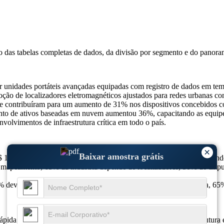
so das
tabelas completas de dados, da divisão por segmento e do panora
 unidades portáteis avançadas equipadas com registro de dados em tem
doção de localizadores eletromagnéticos ajustados para redes urbanas 
idade contribuíram para um aumento de 31% nos dispositivos concebidos 
mento de ativos baseadas em nuvem aumentou 36%, capacitando as equipe
volvimentos de infraestrutura crítica em todo o país.
×
Baixar amostra grátis
$ 135,53 milhões em 2024 para US$ 142,85 milhões em 2025, atingi
e mapeamento, 65% da indústria depende de localizadores, 50% do imp
devido a falhas elétricas, 50% com tecnologia GPS-AI integrada, 65%
pida expansão devido ao crescente desenvolvimento da infraestrutura e