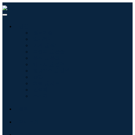
산업
정보기술
헬스케어
기계 및 장비
자동차 및 운송
음식 및 음료
에너지 및 전력
항공우주 및 방위
농업
화학 및 재료
건축학
소비재
블로그
회사 소개
문의하기