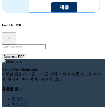
제출
Email for PDF
×
Download PDF
Global Growth Insights
사무실 번호 - B, 2층, 아이콘 타워, 바네르-말룽게 도로, 바네
르, 푸네 411045, 마하라슈트라, 인도.
유용한 링크
문의하기
회사 소개