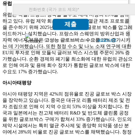
유럽
유럽은 독일, 프랑스, ​​영국을 필두로 세계 시장의 25%를 점유
하고 있다. 유럽 ​​제약 회사의 31% 이상이 멸균 제조 프로토콜
제출
을 준수하기 위해 2025년에 새로운 진공 글로브 박스를 업그레
이드하거나 설치했습니다. 프랑스와 스웨덴의 방위산업과 원
자력 에너지 부문은 고성능 글로브박스 수요를 22% 증가시키
고객님의 개인 정보는 완전히 비밀로 보장됩니다.
개인정보 보호
는 데 기여했습니다. 또한 청정 수소 및 나노 소재 연구에 대한
EU의 투자로 인해 모듈식 글러브 박스 시스템 주문이 26% 증
가했습니다. 순환 경제와 폐기물 최소화에 대한 유럽의 관심으
로 인해 여과 및 용매 회수 장치가 통합된 글로브 박스에 대한
수요도 17% 증가했습니다.
아시아태평양
아시아 태평양 지역은 42%의 점유율로 진공 글로브 박스 시장
을 장악하고 있습니다. 중국은 대규모 리튬 배터리 제조 및 전
자 조립으로 인해 이 지역 수요의 53% 이상을 차지합니다. 한
국과 일본에서는 전고체 배터리 R&D 및 반도체 클린룸 공정
을 위한 글로브박스 구매가 합쳐서 33% 증가했습니다. 인도의
제약 시설에서는 특히 멸균 주사제 및 종양학 의약품 생산 분
야에서 28%의 비율로 진공 글로브 박스를 채택했습니다. 청정