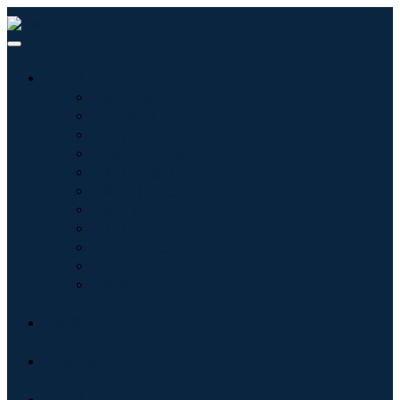
산업
정보기술
헬스케어
기계 및 장비
자동차 및 운송
음식 및 음료
에너지 및 전력
항공우주 및 방위
농업
화학 및 재료
건축학
소비재
블로그
회사 소개
문의하기