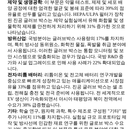
제약 및 생명공학
: 이 부문은 약물 테스트, 제제 및 세포 배
양 공정에 대한 엄격한 멸균 및 봉쇄 표준에 따라 39%의 점
유율로 선두를 달리고 있습니다. HEPA/ULPA 필터가 장착
된 진공 글러브 박스는 제약 실험실에서 유해 화합물 및 생
물학적 제제를 안전하게 처리하기 위해 31% 증가한 것으로
나타났습니다.
방위산업
: 국방분야는 글러브박스 사용량의 17%를 차지하
며, 특히 방사성 동위원소, 화학전 물질, 폭발물 취급 분야에
서 사용됩니다. 이러한 글러브 박스는 통합 모니터링 및 보
안 시스템으로 맞춤화되는 경우가 많습니다. 국방 R&D 증
가와 시설 업그레이드로 인해 사용 사례가 22% 확대되었습
니다.
전자/리튬 배터리
: 리튬이온 및 전고체 배터리 연구개발을
중심으로 빠르게 성장하고 있는 애플리케이션으로 시장점
유율 33%를 점유하고 있습니다. 진공 글러브 박스는 셀 조
립, 전해질 충전 및 전극 준비에 사용됩니다. 전 세계적으로
EV 생산이 가속화되면서 아시아 태평양과 북미 전역에서
수요가 38% 급증했습니다.
기타
: 학술 연구, 원자력 과학, 특수 제조로 구성된 "기타" 범
주가 나머지 11%를 차지합니다. 실험실 규모 프로토타입 제
작 및 방사선에 민감한 재료 연구를 위한 글로브 박스 수요