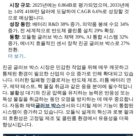
시장 규모
: 2025년에는 0.864B로 평가되었으며, 2033년에
는 14억 4100만 달러에 도달하여 CAGR 6.6%로 성장할 것
으로 예상됩니다.
성장 동인
: 배터리 R&D 38% 증가, 의약품 봉쇄 수요 34%
증가, 전 세계적으로 반도체 클린룸 설치 29% 확장.
동향
: 모듈형 글러브 박스 채택 39%, AI 통합 시스템 32%
증가, 에너지 효율적인 센서 장착 진공 글러브 박스로 27%
전환.
더 보기..
진공 글러브 박스 시장은 민감한 작업을 위해 매우 깨끗하고
통제된 환경이 필요한 산업의 수요 증가로 인해 확대되고 있습
니다. 이러한 밀폐형 인클로저는 반도체 제조, 리튬 배터리 연
구, 제약 테스트, 핵 물질 취급과 같은 응용 분야에 필수적입니
다. 불활성 대기와 진공 압력을 유지하는 능력은 반응성 또는
독성 물질을 취급하는 동안 오염을 방지하는 데 매우 중요합니
다. 자동화 채택
글러브 박스
센서와 디지털 제어 기능이 통합된
시스템이 증가하고 있습니다. 모듈식 설계의 혁신과 로봇 팔과
의 호환성은 고정밀 제조 및 클린룸 환경에서 유용성을 더욱
향상시킵니다.