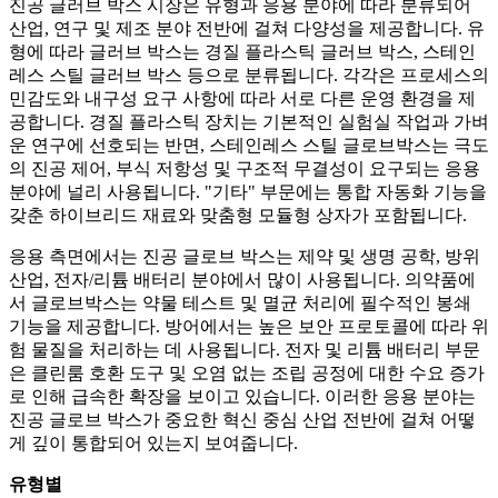
진공 글러브 박스 시장은 유형과 응용 분야에 따라 분류되어
산업, 연구 및 제조 분야 전반에 걸쳐 다양성을 제공합니다. 유
형에 따라 글러브 박스는 경질 플라스틱 글러브 박스, 스테인
레스 스틸 글러브 박스 등으로 분류됩니다. 각각은 프로세스의
민감도와 내구성 요구 사항에 따라 서로 다른 운영 환경을 제
공합니다. 경질 플라스틱 장치는 기본적인 실험실 작업과 가벼
운 연구에 선호되는 반면, 스테인레스 스틸 글로브박스는 극도
의 진공 제어, 부식 저항성 및 구조적 무결성이 요구되는 응용
분야에 널리 사용됩니다. "기타" 부문에는 통합 자동화 기능을
갖춘 하이브리드 재료와 맞춤형 모듈형 상자가 포함됩니다.
응용 측면에서는 진공 글로브 박스는 제약 및 생명 공학, 방위
산업, 전자/리튬 배터리 분야에서 많이 사용됩니다. 의약품에
서 글로브박스는 약물 테스트 및 멸균 처리에 필수적인 봉쇄
기능을 제공합니다. 방어에서는 높은 보안 프로토콜에 따라 위
험 물질을 처리하는 데 사용됩니다. 전자 및 리튬 배터리 부문
은 클린룸 호환 도구 및 오염 없는 조립 공정에 대한 수요 증가
로 인해 급속한 확장을 보이고 있습니다. 이러한 응용 분야는
진공 글로브 박스가 중요한 혁신 중심 산업 전반에 걸쳐 어떻
게 깊이 통합되어 있는지 보여줍니다.
유형별