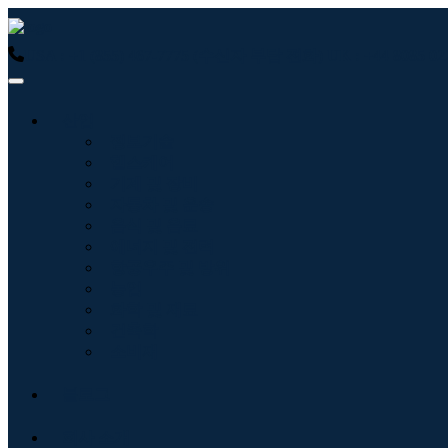
USA : +1 (855) 467-7775 (수신자 부담 전화)
UK : +44 8085
산업
정보기술
헬스케어
기계 및 장비
자동차 및 운송
음식 및 음료
에너지 및 전력
항공우주 및 방위
농업
화학 및 재료
건축학
소비재
블로그
회사 소개