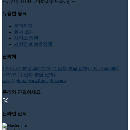
르, 푸네 411045, 마하라슈트라, 인도.
유용한 링크
문의하기
회사 소개
서비스 약관
개인정보 보호정책
연락처
USA : +1 (855) 467-7775 (수신자 부담 전화)
UK : +44 8085
022397 (수신자 부담 전화)
sales@globalgrowthinsights.com
우리와 연결하세요
온라인 신뢰