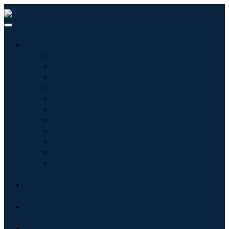
산업
정보기술
헬스케어
기계 및 장비
자동차 및 운송
음식 및 음료
에너지 및 전력
항공우주 및 방위
농업
화학 및 재료
건축학
소비재
블로그
회사 소개
문의하기