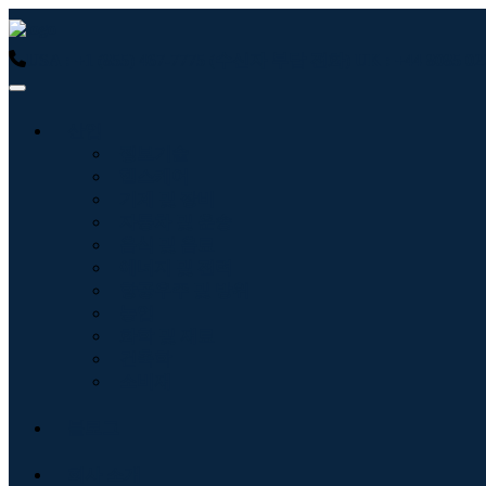
USA : +1 (855) 467-7775 (수신자 부담 전화)
UK : +44 8085
산업
정보기술
헬스케어
기계 및 장비
자동차 및 운송
음식 및 음료
에너지 및 전력
항공우주 및 방위
농업
화학 및 재료
건축학
소비재
블로그
회사 소개