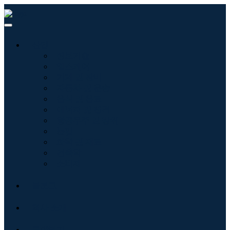
산업
정보기술
헬스케어
기계 및 장비
자동차 및 운송
음식 및 음료
에너지 및 전력
항공우주 및 방위
농업
화학 및 재료
건축학
소비재
블로그
회사 소개
문의하기