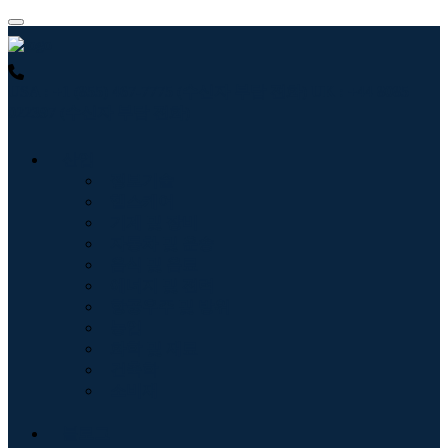
USA : +1 (855) 467-7775 (수신자 부담 전화)
UK : +44 8085
022397 (수신자 부담 전화)
산업
정보기술
헬스케어
기계 및 장비
자동차 및 운송
음식 및 음료
에너지 및 전력
항공우주 및 방위
농업
화학 및 재료
건축학
소비재
블로그