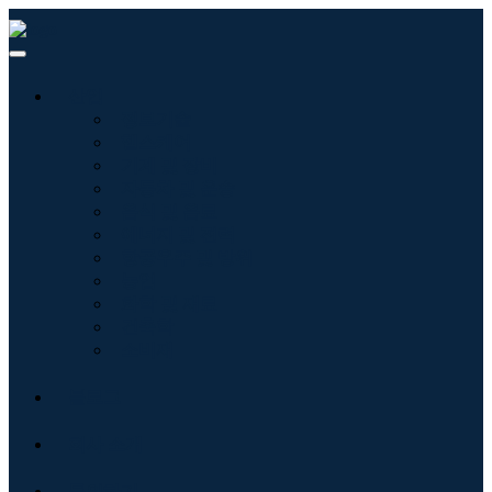
산업
정보기술
헬스케어
기계 및 장비
자동차 및 운송
음식 및 음료
에너지 및 전력
항공우주 및 방위
농업
화학 및 재료
건축학
소비재
블로그
회사 소개
문의하기