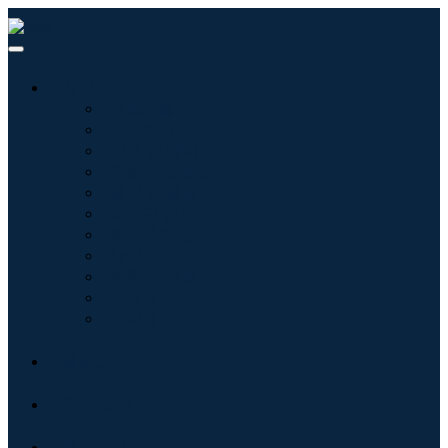
산업
정보기술
헬스케어
기계 및 장비
자동차 및 운송
음식 및 음료
에너지 및 전력
항공우주 및 방위
농업
화학 및 재료
건축학
소비재
블로그
회사 소개
문의하기