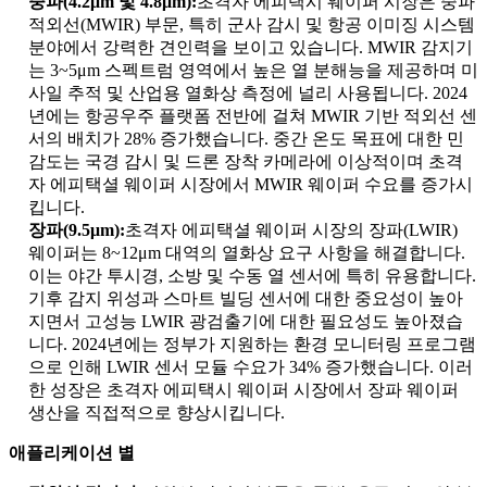
중파(4.2μm 및 4.8μm):
초격자 에피택시 웨이퍼 시장은 중파
적외선(MWIR) 부문, 특히 군사 감시 및 항공 이미징 시스템
분야에서 강력한 견인력을 보이고 있습니다. MWIR 감지기
는 3~5μm 스펙트럼 영역에서 높은 열 분해능을 제공하며 미
사일 추적 및 산업용 열화상 측정에 널리 사용됩니다. 2024
년에는 항공우주 플랫폼 전반에 걸쳐 MWIR 기반 적외선 센
서의 배치가 28% 증가했습니다. 중간 온도 목표에 대한 민
감도는 국경 감시 및 드론 장착 카메라에 이상적이며 초격
자 에피택셜 웨이퍼 시장에서 MWIR 웨이퍼 수요를 증가시
킵니다.
장파(9.5μm):
초격자 에피택셜 웨이퍼 시장의 장파(LWIR)
웨이퍼는 8~12μm 대역의 열화상 요구 사항을 해결합니다.
이는 야간 투시경, 소방 및 수동 열 센서에 특히 유용합니다.
기후 감지 위성과 스마트 빌딩 센서에 대한 중요성이 높아
지면서 고성능 LWIR 광검출기에 대한 필요성도 높아졌습
니다. 2024년에는 정부가 지원하는 환경 모니터링 프로그램
으로 인해 LWIR 센서 모듈 수요가 34% 증가했습니다. 이러
한 성장은 초격자 에피택시 웨이퍼 시장에서 장파 웨이퍼
생산을 직접적으로 향상시킵니다.
애플리케이션 별