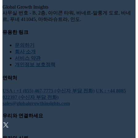
Global Growth Insights
사무실 번호 - B, 2층, 아이콘 타워, 바네르-말룽게 도로, 바네
르, 푸네 411045, 마하라슈트라, 인도.
유용한 링크
문의하기
회사 소개
서비스 약관
개인정보 보호정책
연락처
USA : +1 (855) 467-7775 (수신자 부담 전화)
UK : +44 8085
022397 (수신자 부담 전화)
sales@globalgrowthinsights.com
우리와 연결하세요