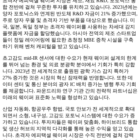
초격자 에피택셜 웨이퍼 시장은 제조, 재료 R&D, 포토닉스 통
합 전반에 걸쳐 꾸준한 투자를 유치하고 있습니다. 2023년에는
양자 포토닉스와 연계된 반도체 R&D 자금이 21% 증가했으며,
주로 양자 우물 및 초격자 기반 부품을 대상으로 했습니다. 미
국, 일본, 독일 정부는 초격자 웨이퍼를 사용하는 차세대 감지
플랫폼에 자금을 할당했습니다. 아시아 전역의 제조 스타트업
들이 정밀 레이어링에 필요한 초청정 MBE 증착 시설을 구축
하기 위해 벤처 캐피털을 받고 있습니다.
초고감도 mid-IR 센서에 대한 수요가 현재 웨이퍼 설계의 한계
를 뛰어 넘는 환경 및 의료 분광학 분야에서 기회가 특히 강합
니다. 2023년 전 세계적으로 출원된 광학 가스 감지 특허가
27% 증가한 것은 시장의 혁신 잠재력을 반영합니다. 또한 데
이터 센터 및 통신 분야의 광자 IC 배치 증가는 병행 투자 기회
를 제공합니다. 파운드리와 연구 기관 간의 전략적 파트너십은
미래의 웨이퍼 표준화 노력을 형성하고 있습니다.
산업 자동화, 항공우주 항법, 국토 안보가 전 세계적으로 확대
되면서 소형, 내구성, 고감도 포토닉 시스템에 대한 수요가 증
가하고 있습니다. 투자자들은 웨이퍼 맞춤화, 하이브리드 통합
및 생산 허브의 지역적 다각화를 통해 높은 수익을 얻고 있습
니다. 초격자 에피택셜 웨이퍼 시장은 수직 전반에 걸쳐 강력