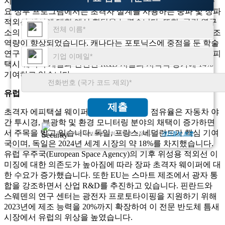
지했으며, 특히 군용 적외선 감지 시스템에서 그랬습니다. 주
요 정부 프로그램에서는 초격자 설계를 사용하는 중파 및 장파
적외선 센서에 대한 예산 할당을 늘렸습니다. 또한, 국립 연구
소의 존재와 민간 반도체 회사와의 협력으로 국내 웨이퍼 제조
역량이 향상되었습니다. 캐나다는 포토닉스에 중점을 둔 학술
연구 센터를 통해 점차적으로 생태계에 진입하고 있으며, 에피
택시 웨이퍼 개발과 관련된 R&D 지출의 지역적 증가에 14%
기여하고 있습니다.
유럽
제출
초격자 에피택셜 웨이퍼 시장에서 유럽의 점유율은 자동차 야
간 투시경, 분광학 및 환경 모니터링 분야의 채택이 증가하면
서 주목을 받고 있습니다. 독일, 프랑스, ​​네덜란드가 핵심 기여
고객님의 개인 정보는 완전히 비밀로 보장됩니다.
개인정보 보호
국이며, 독일은 2024년 세계 시장의 약 18%를 차지했습니다.
유럽 우주국(European Space Agency)의 기후 위성용 적외선 이
미징에 대한 의존도가 높아짐에 따라 장파 초격자 웨이퍼에 대
한 수요가 증가했습니다. 또한 EU는 스마트 제조에서 광자 통
합을 강조하면서 산업 R&D를 추진하고 있습니다. 핀란드와
스웨덴의 연구 센터는 광전자 프로토타이핑을 지원하기 위해
2023년에 제조 능력을 20%까지 확장하여 이 전문 반도체 틈새
시장에서 유럽의 위상을 높였습니다.