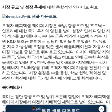
시장 규모
및
성장 추세
에 대한 종합적인 인사이트 확보
무료 샘플 다운로드
초격자 에피택셜 웨이퍼 시장은 국방, 항공우주 및 포토닉스
인프라에 대한 국가 투자의 영향을 받아 성장하면서 다양한 지
역 성과를 보여줍니다. 북미는 군용 적외선 시스템과 정부 지
원 R&D 보조금 분야에서 상당한 발전을 이루었습니다. 유럽
은 지속 가능성에 초점을 맞춘 센서 애플리케이션과 자동차 이
미징 기술을 중심으로 뒤따르고 있습니다. 아시아 태평양 지역
은 중국, 일본, 한국의 반도체 제조 허브로 인해 급속한 확장을
목격하고 있습니다. 한편, 중동 및 아프리카 지역에서는 감시
및 에너지 모니터링을 위해 초격자 웨이퍼 기술을 천천히 수용
하고 있습니다. 시장 환경은 수출 동향, 학술 협력, 적외선 및
광전자 혁신에 대한 국가별 투자에 의해 크게 형성됩니다.
북아메리카
북미는 첨단 항공우주 및 방위 부문에 힘입어 초격자 에피택셜
웨이퍼 시장에서 여전히 지배적인 세력으로 남아 있습니다. 미
국은 2024년 전 세계 초격자 웨이퍼 사용량의 38% 이상을 차
×
무료 샘플 다운로드