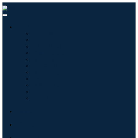
산업
정보기술
헬스케어
기계 및 장비
자동차 및 운송
음식 및 음료
에너지 및 전력
항공우주 및 방위
농업
화학 및 재료
건축학
소비재
블로그
회사 소개
문의하기